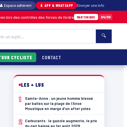
👤 Espace adhérent
📱 APP & WHATSAPP
Envoyer une info
contrôles des forces de l’ordre
Un important
04/08 · 11h06
MARTINIQUE
🔍
TOUR CYCLISTE
CONTACT
LES + LUS
1
Sainte-Anne : un jeune homme blessé
par balles sur la plage de l’Anse
Moustique en marge d’un after yoles
2
Carburants : le gazole augmente, le prix
du gaz baisse au 1er août 2026