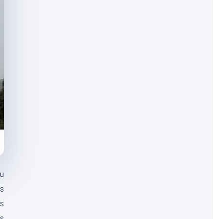
au
es
us
rs