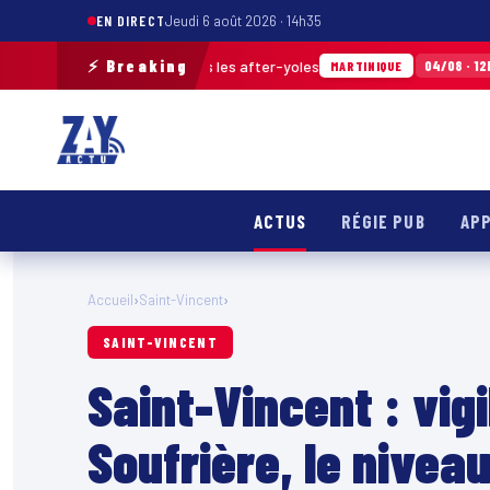
EN DIRECT
Jeudi 6 août 2026 · 14h35
⚡ Breaking
hets ramassés après les after-yoles
Tour de
04/08 · 12h29
MARTINIQUE
ACTUS
RÉGIE PUB
APP
Accueil
›
Saint-Vincent
›
SAINT-VINCENT
Saint-Vincent : vig
Soufrière, le nivea