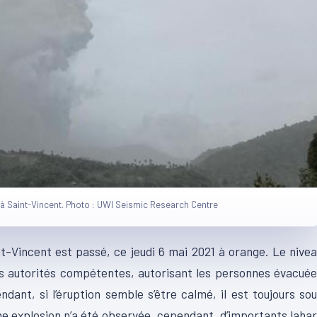
à Saint-Vincent. Photo : UWI Seismic Research Centre
nt-Vincent est passé, ce jeudi 6 mai 2021 à orange. Le nive
es autorités compétentes, autorisant les personnes évacué
dant, si l’éruption semble s’être calmé, il est toujours so
ne explosion n’a été observée, cependant, d’importants laha