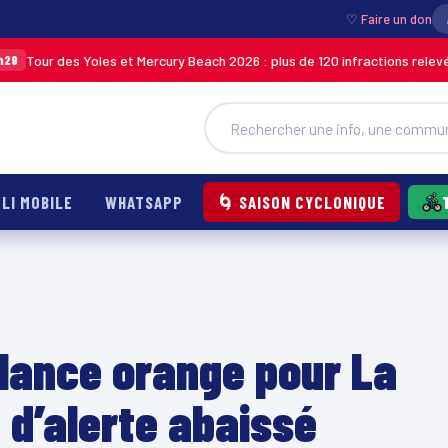
♡ Faire un don
s Yoles et Mercury Beach 2026 : plus de 120 infractions relevées lors des 
LI MOBILE
WHATSAPP
🌀 SAISON CYCLONIQUE
ilance orange pour La
u d’alerte abaissé