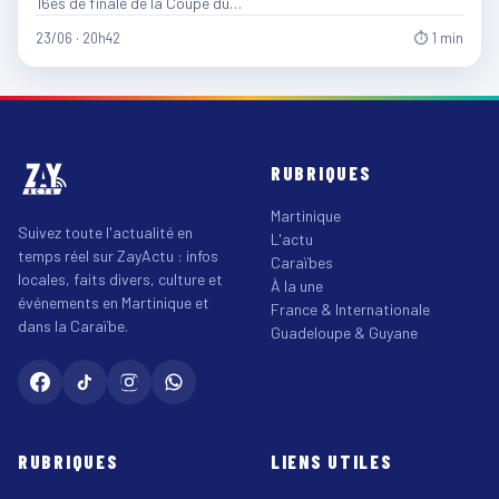
16es de finale de la Coupe du…
23/06 · 20h42
⏱ 1 min
RUBRIQUES
Martinique
Suivez toute l'actualité en
L'actu
temps réel sur ZayActu : infos
Caraïbes
locales, faits divers, culture et
À la une
événements en Martinique et
France & Internationale
dans la Caraïbe.
Guadeloupe & Guyane
RUBRIQUES
LIENS UTILES