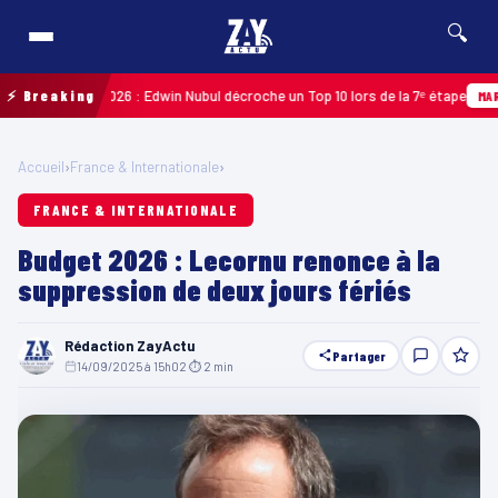
🔍
adeloupe 2026 : Edwin Nubul décroche un Top 10 lors de la 7ᵉ étape
⚡ Breaking
MARTINIQ
Accueil
›
France & Internationale
›
FRANCE & INTERNATIONALE
Budget 2026 : Lecornu renonce à la
suppression de deux jours fériés
Rédaction ZayActu
Partager
14/09/2025 à 15h02
·
⏱ 2 min