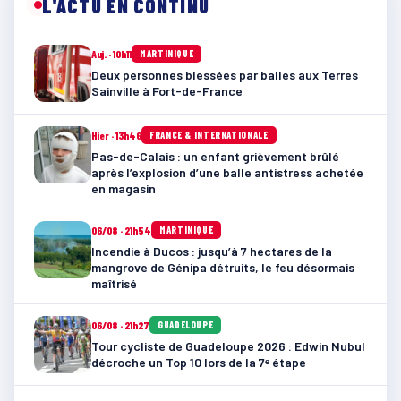
L'ACTU EN CONTINU
Auj. · 10h11
MARTINIQUE
Deux personnes blessées par balles aux Terres
Sainville à Fort-de-France
Hier · 13h46
FRANCE & INTERNATIONALE
Pas-de-Calais : un enfant grièvement brûlé
après l’explosion d’une balle antistress achetée
en magasin
06/08 · 21h54
MARTINIQUE
Incendie à Ducos : jusqu’à 7 hectares de la
mangrove de Génipa détruits, le feu désormais
maîtrisé
06/08 · 21h27
GUADELOUPE
Tour cycliste de Guadeloupe 2026 : Edwin Nubul
décroche un Top 10 lors de la 7ᵉ étape