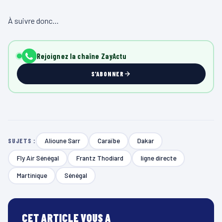
À suivre donc…
Rejoignez la chaîne ZayActu
S'ABONNER
Alioune Sarr
Caraïbe
Dakar
SUJETS :
Fly Air Sénégal
Frantz Thodiard
ligne directe
Martinique
Sénégal
CET ARTICLE VOUS A