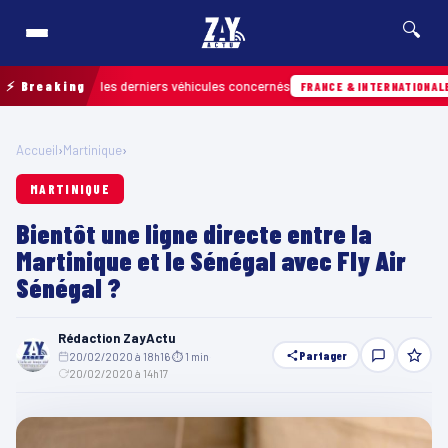
🔍
retrouver les derniers véhicules concernés
⚡ Breaking
Hie
FRANCE & INTERNATIONALE
Accueil
›
Martinique
›
MARTINIQUE
Bientôt une ligne directe entre la
Martinique et le Sénégal avec Fly Air
Sénégal ?
Rédaction ZayActu
Partager
20/02/2020 à 18h16
·
⏱ 1 min
·
20/02/2020 à 14h17