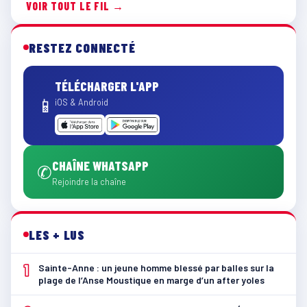
VOIR TOUT LE FIL →
RESTEZ CONNECTÉ
TÉLÉCHARGER L'APP
📱
iOS & Android
CHAÎNE WHATSAPP
✆
Rejoindre la chaîne
LES + LUS
1
Sainte-Anne : un jeune homme blessé par balles sur la
plage de l’Anse Moustique en marge d’un after yoles