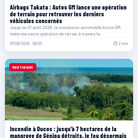
Airbags Takata : Autos GM lance une opération
de terrain pour retrouver les derniers
véhicules concernés
Jusqu'au 31 août 2026, la concession automobile Autos GM
mène une vaste opération de terrain à travers la…
07/08/2026 · 10h35
⏱ 2 min
MARTINIQUE
Incendie à Ducos : jusqu’à 7 hectares de la
mangrove de Génipa détruits, le feu désormais