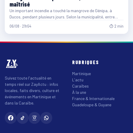
maîtrisé
Un important incendie a touché la mangrove de Génipa, à
Ducos, pendant plusieurs jours. Selon la municipalité, entre…
06/08 · 21h54
⏱ 2 min
RUBRIQUES
Martinique
Suivez toute l'actualité en
L'actu
temps réel sur ZayActu : infos
Caraïbes
locales, faits divers, culture et
À la une
événements en Martinique et
France & Internationale
dans la Caraïbe.
Guadeloupe & Guyane