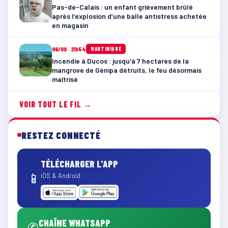
Pas-de-Calais : un enfant grièvement brûlé
après l’explosion d’une balle antistress achetée
en magasin
06/08 · 21h54
MARTINIQUE
Incendie à Ducos : jusqu’à 7 hectares de la
mangrove de Génipa détruits, le feu désormais
maîtrisé
VOIR TOUT LE FIL →
RESTEZ CONNECTÉ
TÉLÉCHARGER L'APP
📱
iOS & Android
CHAÎNE WHATSAPP
✆