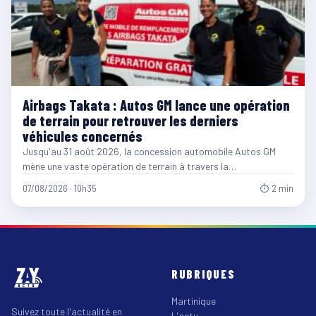
Airbags Takata : Autos GM lance une opération
de terrain pour retrouver les derniers
véhicules concernés
Jusqu'au 31 août 2026, la concession automobile Autos GM
mène une vaste opération de terrain à travers la…
07/08/2026 · 10h35
⏱ 2 min
RUBRIQUES
Martinique
Suivez toute l'actualité en
L'actu