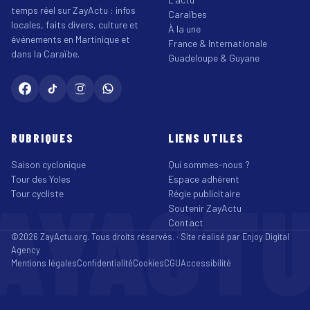
temps réel sur ZayActu : infos
Caraïbes
locales, faits divers, culture et
À la une
événements en Martinique et
France & Internationale
dans la Caraïbe.
Guadeloupe & Guyane
RUBRIQUES
LIENS UTILES
Saison cyclonique
Qui sommes-nous ?
Tour des Yoles
Espace adhérent
AYACT
Tour cycliste
Régie publicitaire
Soutenir ZayActu
Contact
©2026 ZayActu.org. Tous droits réservés. · Site réalisé par
Enjoy Digital
Agency
Mentions légales
Confidentialité
Cookies
CGU
Accessibilité