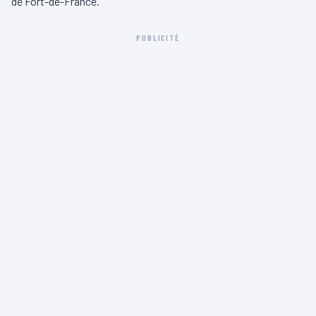
de Fort-de-France.
PUBLICITÉ