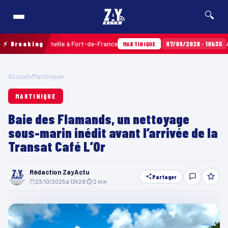
🔍
erres Sainville à Fort-de-France
⚡ Breaking
07/08/2026 · 10h35
Airbags 
MARTINIQUE
Accueil
›
Martinique
›
MARTINIQUE
Baie des Flamands, un nettoyage
sous-marin inédit avant l’arrivée de la
Transat Café L’Or
Rédaction ZayActu
Partager
23/10/2025 à 13h28
·
⏱ 2 min