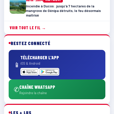
Incendie à Ducos : jusqu’à 7 hectares de la
mangrove de Génipa détruits, le feu désormais
maîtrisé
VOIR TOUT LE FIL →
RESTEZ CONNECTÉ
TÉLÉCHARGER L'APP
📱
iOS & Android
CHAÎNE WHATSAPP
✆
Rejoindre la chaîne
LES + LUS