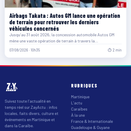
Airbags Takata : Autos GM lance une opération
de terrain pour retrouver les derniers
véhicules concernés
Jusqu'au 31 août 2026, la concession automobile Autos GM
mène une vaste opération de terrain à travers la…
07/08/2026 · 10h35
⏱ 2 min
RUBRIQUES
Martinique
Suivez toute l'actualité en
L'actu
temps réel sur ZayActu : infos
Caraïbes
locales, faits divers, culture et
À la une
événements en Martinique et
France & Internationale
dans la Caraïbe.
Guadeloupe & Guyane