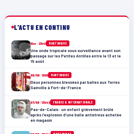
L'ACTU EN CONTINU
Hier · 21h41
MARTINIQUE
Une onde tropicale sous surveillance avant son
passage sur les Petites Antilles entre le 13 et le
15 août
08/08 · 10h11
MARTINIQUE
Deux personnes blessées par balles aux Terres
Sainville à Fort-de-France
07/08 · 13h46
FRANCE & INTERNATIONALE
Pas-de-Calais : un enfant grièvement brûlé
après l’explosion d’une balle antistress achetée
en magasin
06/08 · 21h54
MARTINIQUE