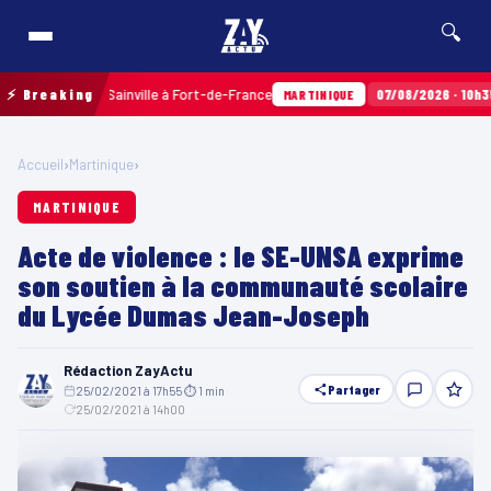
🔍
x Terres Sainville à Fort-de-France
⚡ Breaking
07/08/2026 · 10h35
Airba
MARTINIQUE
Accueil
›
Martinique
›
MARTINIQUE
Acte de violence : le SE-UNSA exprime
son soutien à la communauté scolaire
du Lycée Dumas Jean-Joseph
Rédaction ZayActu
Partager
25/02/2021 à 17h55
·
⏱ 1 min
·
25/02/2021 à 14h00