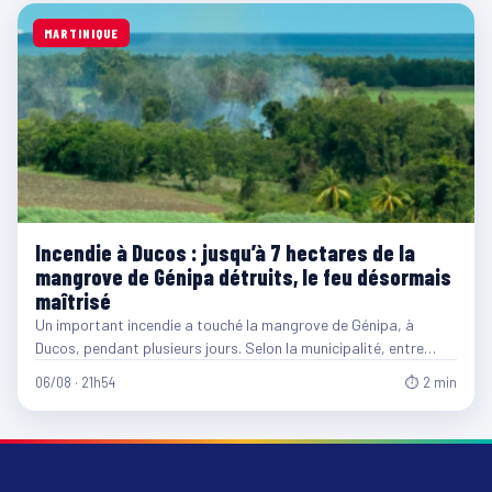
MARTINIQUE
Incendie à Ducos : jusqu’à 7 hectares de la
mangrove de Génipa détruits, le feu désormais
maîtrisé
Un important incendie a touché la mangrove de Génipa, à
Ducos, pendant plusieurs jours. Selon la municipalité, entre…
06/08 · 21h54
⏱ 2 min