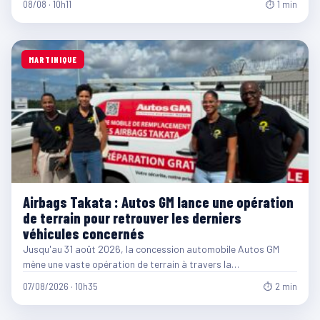
08/08 · 10h11
⏱ 1 min
MARTINIQUE
Airbags Takata : Autos GM lance une opération
de terrain pour retrouver les derniers
véhicules concernés
Jusqu'au 31 août 2026, la concession automobile Autos GM
mène une vaste opération de terrain à travers la…
07/08/2026 · 10h35
⏱ 2 min