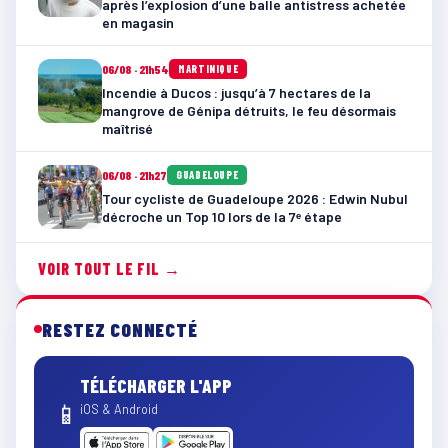
après l’explosion d’une balle antistress achetée
en magasin
06/08 · 21h54
MARTINIQUE
Incendie à Ducos : jusqu’à 7 hectares de la
mangrove de Génipa détruits, le feu désormais
maîtrisé
06/08 · 21h27
GUADELOUPE
Tour cycliste de Guadeloupe 2026 : Edwin Nubul
décroche un Top 10 lors de la 7ᵉ étape
VOIR TOUT LE FIL →
RESTEZ CONNECTÉ
TÉLÉCHARGER L'APP
📱
iOS & Android