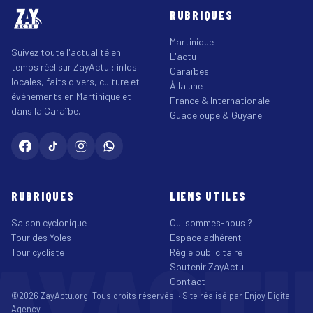
RUBRIQUES
Martinique
Suivez toute l'actualité en
L'actu
temps réel sur ZayActu : infos
Caraïbes
locales, faits divers, culture et
À la une
événements en Martinique et
France & Internationale
dans la Caraïbe.
Guadeloupe & Guyane
RUBRIQUES
LIENS UTILES
Saison cyclonique
Qui sommes-nous ?
Tour des Yoles
Espace adhérent
AYACT
Tour cycliste
Régie publicitaire
Soutenir ZayActu
Contact
©2026 ZayActu.org. Tous droits réservés. · Site réalisé par
Enjoy Digital
Agency