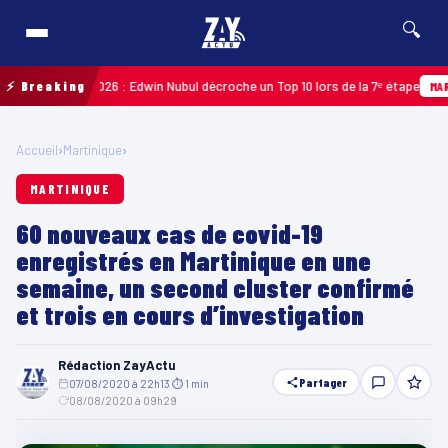
🔍
uadeloupe 2026 : Edwin Nubul décroche un Top 10 lors de la 7ᵉ étape
⚡ Breaking
MARTINI
Accueil
›
Martinique
›
MARTINIQUE
60 nouveaux cas de covid-19
enregistrés en Martinique en une
semaine, un second cluster confirmé
et trois en cours d’investigation
Rédaction ZayActu
Partager
07/08/2020 à 22h13
·
⏱ 1 min
·
08/08/2020 à 09h29