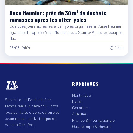
Anse Meunier : près de 30 m³ de déchets
ramassés après les after-yoles
Quelques jours après les after-yoles organisés à l'Anse Meunier,
également appelée Anse Moustique, à Sainte-Anne, les équipes
du…
05/08 · 14h14
⏱ 4 min
RUBRIQUES
Martinique
Suivez toute l'actualité en
L'actu
temps réel sur ZayActu : infos
Caraïbes
locales, faits divers, culture et
À la une
événements en Martinique et
France & Internationale
dans la Caraïbe.
Guadeloupe & Guyane