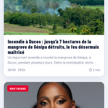
Incendie à Ducos : jusqu’à 7 hectares de la
mangrove de Génipa détruits, le feu désormais
maîtrisé
Un important incendie a touché la mangrove de Génipa, à
Ducos, pendant plusieurs jours. Selon la municipalité, entre…
06/08 · 21h54
⏱ 2 min
MARTINIQUE