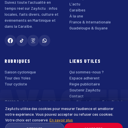
Suivez toute l'actualité en
L'actu
temps réel sur ZayActu : infos
Caraïbes
locales, faits divers, culture et
À la une
événements en Martinique et
France & Internationale
dans la Caraïbe.
Guadeloupe & Guyane
RUBRIQUES
LIENS UTILES
Saison cyclonique
Qui sommes-nous ?
AYACT
Tour des Yoles
Espace adhérent
Tour cycliste
Régie publicitaire
Soutenir ZayActu
Contact
©2026 ZayActu.org. Tous droits réservés. · Site réalisé par
Enjoy Digital
Agency
ZayActu utilise des cookies pour mesurer l’audience et améliorer
↑
Mentions légales
Confidentialité
Cookies
CGU
Accessibilité
votre expérience. Vous pouvez accepter ou refuser ces cookies.
Votre choix est conservé.
En savoir plus