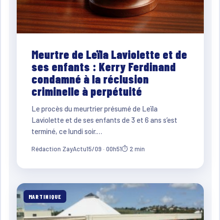
Meurtre de Leïla Laviolette et de
ses enfants : Kerry Ferdinand
condamné à la réclusion
criminelle à perpétuité
Le procès du meurtrier présumé de Leïla
Laviolette et de ses enfants de 3 et 6 ans s’est
terminé, ce lundi soir.…
Rédaction ZayActu
15/09 · 00h51
⏱ 2 min
MARTINIQUE