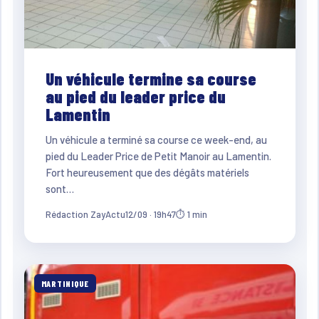
Un véhicule termine sa course
au pied du leader price du
Lamentin
Un véhicule a terminé sa course ce week-end, au
pied du Leader Price de Petit Manoir au Lamentin.
Fort heureusement que des dégâts matériels
sont…
Rédaction ZayActu
12/09 · 19h47
⏱ 1 min
MARTINIQUE