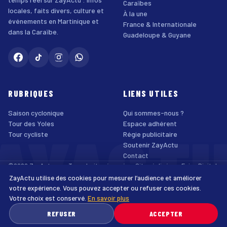
Caraïbes
locales, faits divers, culture et
À la une
événements en Martinique et
France & Internationale
dans la Caraïbe.
Guadeloupe & Guyane
RUBRIQUES
LIENS UTILES
Saison cyclonique
Qui sommes-nous ?
AYACT
Tour des Yoles
Espace adhérent
Tour cycliste
Régie publicitaire
Soutenir ZayActu
Contact
©2026 ZayActu.org. Tous droits réservés. · Site réalisé par
Enjoy Digital
Agency
ZayActu utilise des cookies pour mesurer l’audience et améliorer
↑
Mentions légales
Confidentialité
Cookies
CGU
Accessibilité
votre expérience. Vous pouvez accepter ou refuser ces cookies.
Votre choix est conservé.
En savoir plus
♿
REFUSER
ACCEPTER