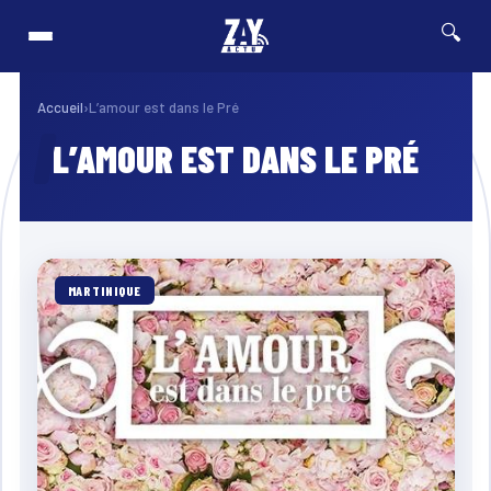
🔍
ion de terrain pour retrouver les derniers véhicules concernés
⚡ Breaking
FRANCE & I
Accueil
›
L’amour est dans le Pré
L’AMOUR EST DANS LE PRÉ
MARTINIQUE