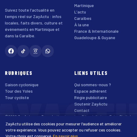
Martinique
Suivez toute l'actualité en
L'actu
temps réel sur ZayActu : infos
Caraïbes
locales, faits divers, culture et
À la une
événements en Martinique et
France & Internationale
dans la Caraïbe.
Guadeloupe & Guyane
RUBRIQUES
LIENS UTILES
Saison cyclonique
Qui sommes-nous ?
AYACT
Tour des Yoles
Espace adhérent
Tour cycliste
Régie publicitaire
Soutenir ZayActu
Contact
©2026 ZayActu.org. Tous droits réservés. · Site réalisé par
Enjoy Digital
Agency
ZayActu utilise des cookies pour mesurer l’audience et améliorer
↑
Mentions légales
Confidentialité
Cookies
CGU
Accessibilité
votre expérience. Vous pouvez accepter ou refuser ces cookies.
Votre choix est conservé.
En savoir plus