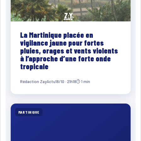
La Martinique placée en
vigilance jaune pour fortes
pluies, orages et vents violents
à l’approche d’une forte onde
tropicale
Rédaction ZayActu
18/10 · 21h18
⏱ 1 min
MARTINIQUE