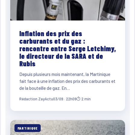
Inflation des prix des
carburants et du gaz :
rencontre entre Serge Letchimy,
le directeur de la SARA et de
Rubis
Depuis plusieurs mois maintenant, la Martinique
fait face à une inflation des prix des carburants et
de la bouteille de gaz. En…
Rédaction ZayActu
03/09 · 22h09
⏱ 2 min
MARTINIQUE