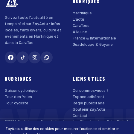
RUBRIQUES
Martinique
Suivez toute l'actualité en
L'actu
temps réel sur ZayActu : infos
Caraïbes
locales, faits divers, culture et
À la une
événements en Martinique et
France & Internationale
dans la Caraïbe.
Guadeloupe & Guyane
RUBRIQUES
LIENS UTILES
Saison cyclonique
Qui sommes-nous ?
AYACT
Tour des Yoles
Espace adhérent
Tour cycliste
Régie publicitaire
Soutenir ZayActu
Contact
©2026 ZayActu.org. Tous droits réservés. · Site réalisé par
Enjoy Digital
Agency
ZayActu utilise des cookies pour mesurer l’audience et améliorer
↑
Mentions légales
Confidentialité
Cookies
CGU
Accessibilité