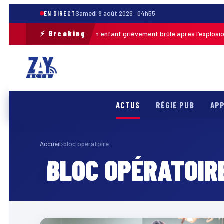
EN DIRECT
Samedi 8 août 2026 · 04h55
⚡ Breaking
Pas-de-Calais : un enfant grièvement brûlé après l’explosion d’
 · 13h46
ACTUS
RÉGIE PUB
APP
Accueil
›
bloc opératoire
BLOC OPÉRATOIR