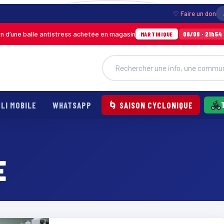
♡ Faire un don
une balle antistress achetée en magasin
Ince
06/08 · 21h54
MARTINIQUE
LI MOBILE
WHATSAPP
🌀 SAISON CYCLONIQUE
E