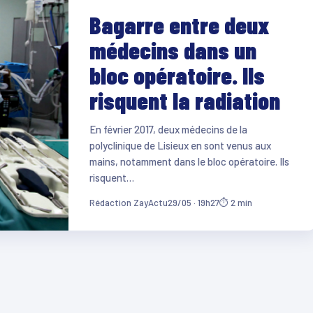
Bagarre entre deux
médecins dans un
bloc opératoire. Ils
risquent la radiation
En février 2017, deux médecins de la
polyclinique de Lisieux en sont venus aux
mains, notamment dans le bloc opératoire. Ils
risquent…
Rédaction ZayActu
29/05 · 19h27
⏱ 2 min