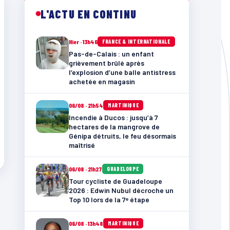
L'ACTU EN CONTINU
Hier · 13h46
FRANCE & INTERNATIONALE
Pas-de-Calais : un enfant
grièvement brûlé après
l’explosion d’une balle antistress
achetée en magasin
06/08 · 21h54
MARTINIQUE
Incendie à Ducos : jusqu’à 7
hectares de la mangrove de
Génipa détruits, le feu désormais
maîtrisé
06/08 · 21h27
GUADELOUPE
Tour cycliste de Guadeloupe
2026 : Edwin Nubul décroche un
Top 10 lors de la 7ᵉ étape
06/08 · 13h48
MARTINIQUE