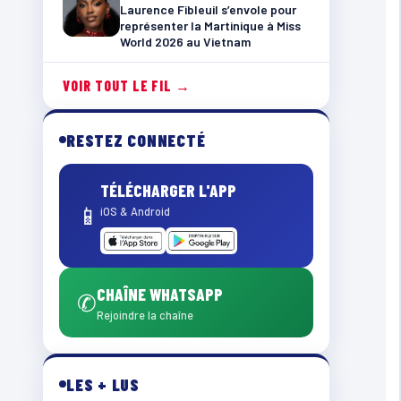
Laurence Fibleuil s’envole pour
représenter la Martinique à Miss
World 2026 au Vietnam
VOIR TOUT LE FIL →
RESTEZ CONNECTÉ
TÉLÉCHARGER L'APP
📱
iOS & Android
CHAÎNE WHATSAPP
✆
Rejoindre la chaîne
LES + LUS