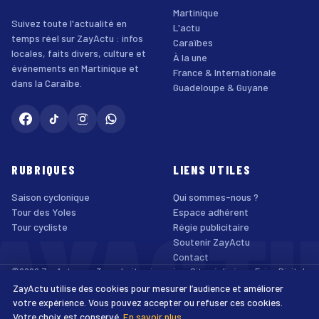
Martinique
Suivez toute l'actualité en
L'actu
temps réel sur ZayActu : infos
Caraïbes
locales, faits divers, culture et
À la une
événements en Martinique et
France & Internationale
dans la Caraïbe.
Guadeloupe & Guyane
RUBRIQUES
LIENS UTILES
Saison cyclonique
Qui sommes-nous ?
AYACT
Tour des Yoles
Espace adhérent
Tour cycliste
Régie publicitaire
Soutenir ZayActu
Contact
©2026 ZayActu.org. Tous droits réservés. · Site réalisé par
Enjoy Digital
Agency
ZayActu utilise des cookies pour mesurer l’audience et améliorer
↑
Mentions légales
Confidentialité
Cookies
CGU
Accessibilité
votre expérience. Vous pouvez accepter ou refuser ces cookies.
Votre choix est conservé.
En savoir plus