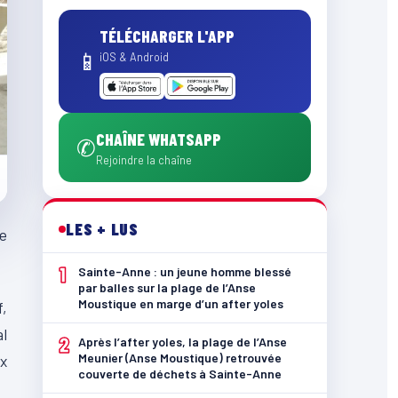
TÉLÉCHARGER L'APP
📱
iOS & Android
CHAÎNE WHATSAPP
✆
Rejoindre la chaîne
LES + LUS
ne
1
Sainte-Anne : un jeune homme blessé
par balles sur la plage de l’Anse
Moustique en marge d’un after yoles
f,
al
2
Après l’after yoles, la plage de l’Anse
Meunier (Anse Moustique) retrouvée
ux
couverte de déchets à Sainte-Anne