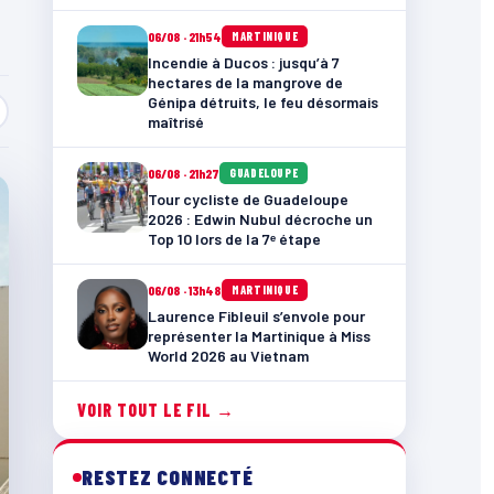
06/08 · 21h54
MARTINIQUE
Incendie à Ducos : jusqu’à 7
hectares de la mangrove de
Génipa détruits, le feu désormais
maîtrisé
06/08 · 21h27
GUADELOUPE
Tour cycliste de Guadeloupe
2026 : Edwin Nubul décroche un
Top 10 lors de la 7ᵉ étape
06/08 · 13h48
MARTINIQUE
Laurence Fibleuil s’envole pour
représenter la Martinique à Miss
World 2026 au Vietnam
VOIR TOUT LE FIL →
RESTEZ CONNECTÉ