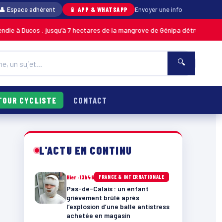
👤 Espace adhérent
📱 APP & WHATSAPP
Envoyer une info
s : jusqu’à 7 hectares de la mangrove de Génipa détruits, le feu désormai
🔍
TOUR CYCLISTE
CONTACT
L'ACTU EN CONTINU
Hier · 13h46
FRANCE & INTERNATIONALE
Pas-de-Calais : un enfant
grièvement brûlé après
l’explosion d’une balle antistress
achetée en magasin