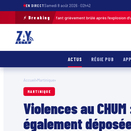
EN DIRECT
Samedi 8 août 2026 · 02h42
⚡ Breaking
s-de-Calais : un enfant grièvement brûlé après l’explosion d’une balle a
ACTUS
RÉGIE PUB
APP
Accueil
›
Martinique
›
MARTINIQUE
Violences au CHUM 
également déposée