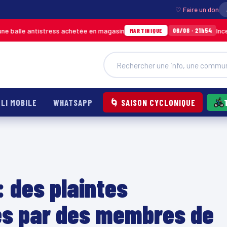
♡ Faire un don
ntistress achetée en magasin
Incendie à Duco
06/08 · 21h54
MARTINIQUE
LI MOBILE
WHATSAPP
🌀 SAISON CYCLONIQUE
: des plaintes
s par des membres de