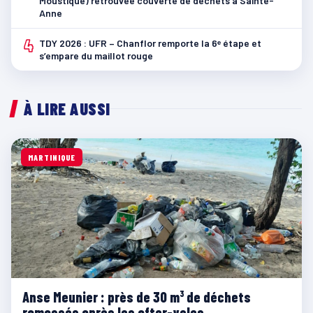
Moustique) retrouvée couverte de déchets à Sainte-
Anne
4
TDY 2026 : UFR – Chanflor remporte la 6ᵉ étape et
s’empare du maillot rouge
À LIRE AUSSI
MARTINIQUE
Anse Meunier : près de 30 m³ de déchets
ramassés après les after-yoles