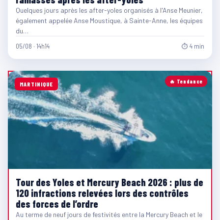
Quelques jours après les after-yoles organisés à l'Anse Meunier,
également appelée Anse Moustique, à Sainte-Anne, les équipes
du…
05/08 · 14h14
⏱ 4 min
🔥 Tendance
MARTINIQUE
Tour des Yoles et Mercury Beach 2026 : plus de
120 infractions relevées lors des contrôles
des forces de l’ordre
Au terme de neuf jours de festivités entre la Mercury Beach et le