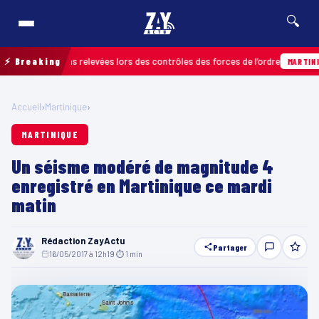
🔍
0 infractions relevées lors des contrôles des forces de l’ordre
⚡ Breaking
MARTINIQUE
Accueil
›
Martinique
›
MARTINIQUE
Un séisme modéré de magnitude 4
enregistré en Martinique ce mardi
matin
Rédaction ZayActu
Partager
16/05/2017 à 12h19
·
⏱ 1 min