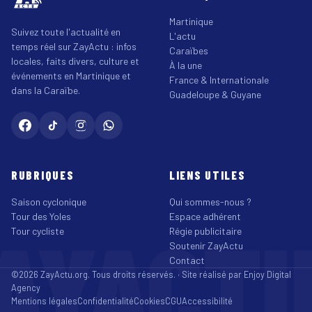
Martinique
Suivez toute l'actualité en
L'actu
temps réel sur ZayActu : infos
Caraïbes
locales, faits divers, culture et
À la une
événements en Martinique et
France & Internationale
dans la Caraïbe.
Guadeloupe & Guyane
RUBRIQUES
LIENS UTILES
Saison cyclonique
Qui sommes-nous ?
Tour des Yoles
Espace adhérent
AYACT
Tour cycliste
Régie publicitaire
Soutenir ZayActu
Contact
©2026 ZayActu.org. Tous droits réservés. · Site réalisé par
Enjoy Digital
Agency
Mentions légales
Confidentialité
Cookies
CGU
Accessibilité