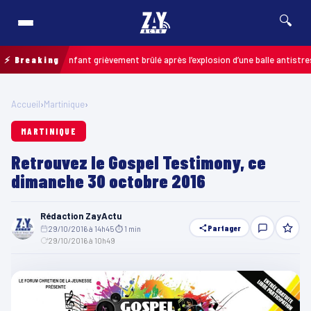
🔍
lais : un enfant grièvement brûlé après l’explosion d’une balle antistress a
⚡ Breaking
Accueil
›
Martinique
›
MARTINIQUE
Retrouvez le Gospel Testimony, ce
dimanche 30 octobre 2016
Rédaction ZayActu
Partager
29/10/2016 à 14h45
·
⏱ 1 min
·
29/10/2016 à 10h49