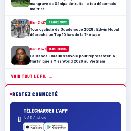
mangrove de Génipa détruits, le feu désormais
maîtrisé
Hier · 21h27
GUADELOUPE
Tour cycliste de Guadeloupe 2026 : Edwin Nubul
décroche un Top 10 lors de la 7ᵉ étape
Hier · 13h48
MARTINIQUE
Laurence Fibleuil s’envole pour représenter la
Martinique à Miss World 2026 au Vietnam
VOIR TOUT LE FIL →
RESTEZ CONNECTÉ
TÉLÉCHARGER L'APP
📱
iOS & Android