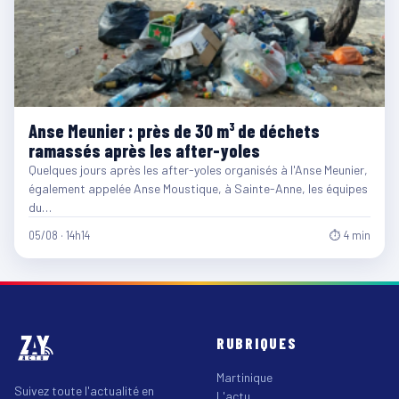
Anse Meunier : près de 30 m³ de déchets
ramassés après les after-yoles
Quelques jours après les after-yoles organisés à l'Anse Meunier,
également appelée Anse Moustique, à Sainte-Anne, les équipes
du…
05/08 · 14h14
⏱ 4 min
RUBRIQUES
Martinique
Suivez toute l'actualité en
L'actu