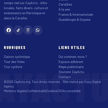
temps réel sur ZayActu : infos
Caraïbes
locales, faits divers, culture et
À la une
événements en Martinique et
France & Internationale
dans la Caraïbe.
Guadeloupe & Guyane
RUBRIQUES
LIENS UTILES
Saison cyclonique
Qui sommes-nous ?
Tour des Yoles
Espace adhérent
AYACT
Tour cycliste
Régie publicitaire
Soutenir ZayActu
Contact
©2026 ZayActu.org. Tous droits réservés. · Site réalisé par
Enjoy Digital
Agency
Mentions légales
Confidentialité
Cookies
CGU
Accessibilité