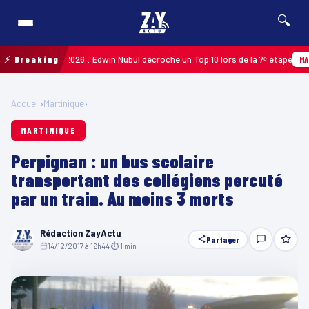
🔍
Guadeloupe 2026 : Edwin Nubul décroche un Top 10 lors de la 7ᵉ étape
⚡ Breaking
MARTIN
Accueil
›
Martinique
›
MARTINIQUE
Perpignan : un bus scolaire
transportant des collégiens percuté
par un train. Au moins 3 morts
Rédaction ZayActu
Partager
14/12/2017 à 16h44
·
⏱ 1 min