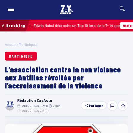
🔍
loupe 2026 : Edwin Nubul décroche un Top 10 lors de la 7ᵉ étape
⚡ Breaking
MARTINIQUE
Accueil
›
Martinique
›
MARTINIQUE
L’association contre la non violence
aux Antilles révoltée par
l’accroissement de la violence
Rédaction ZayActu
Partager
17/08/2016 à 16h50
·
⏱ 2 min
·
17/08/2016 à 21h00