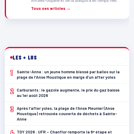
Antilles-Guyane et de la diaspora en temps réel.
Tous ses articles →
LES + LUS
1
Sainte-Anne : un jeune homme blessé par balles sur la
plage de l’Anse Moustique en marge d’un after yoles
2
Carburants : le gazole augmente, le prix du gaz baisse
au 1er août 2026
3
Après l’after yoles, la plage de l’Anse Meunier (Anse
Moustique) retrouvée couverte de déchets à Sainte-
Anne
4
TDY 2026 : UFR – Chanflor remporte la 6ᵉ étape et