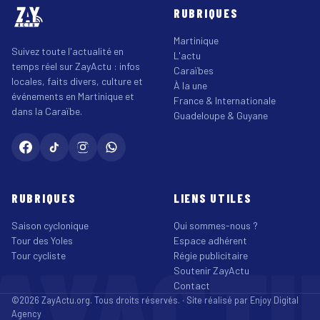
RUBRIQUES
Martinique
Suivez toute l'actualité en
L'actu
temps réel sur ZayActu : infos
Caraïbes
locales, faits divers, culture et
À la une
événements en Martinique et
France & Internationale
dans la Caraïbe.
Guadeloupe & Guyane
RUBRIQUES
LIENS UTILES
Saison cyclonique
Qui sommes-nous ?
Tour des Yoles
Espace adhérent
AYACT
Tour cycliste
Régie publicitaire
Soutenir ZayActu
Contact
©2026 ZayActu.org. Tous droits réservés. · Site réalisé par
Enjoy Digital
Agency