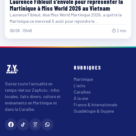
Laurence Fibleuil s’envole pour représenter la
Martinique à Miss World 2026 au Vietnam
Laurence Fibleuil, élue Miss World Martinique 2026, a quitté la
Martinique ce mercredi 5 août pour rejoindre le…
06/08 · 13h48
⏱ 2 min
RUBRIQUES
Martinique
Suivez toute l'actualité en
L'actu
temps réel sur ZayActu : infos
Caraïbes
locales, faits divers, culture et
À la une
événements en Martinique et
France & Internationale
dans la Caraïbe.
Guadeloupe & Guyane