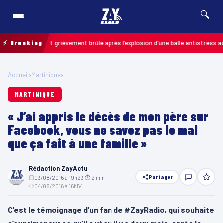
🔍
: un enfant grièvement brûlé après l’explosion d’une balle antistress acheté
⚡ Breaking
Accueil
›
Martinique
›
MARTINIQUE
« J’ai appris le décès de mon père sur
Facebook, vous ne savez pas le mal
que ça fait à une famille »
Rédaction ZayActu
Partager
03/08/2016 à 19h23
·
⏱ 2 min
·
04/08/2016 à 16h54
C’est le témoignage d’un fan de #ZayRadio, qui souhaite
s’exprimer sur ce qu’il a vécu il y a deux mois, après la