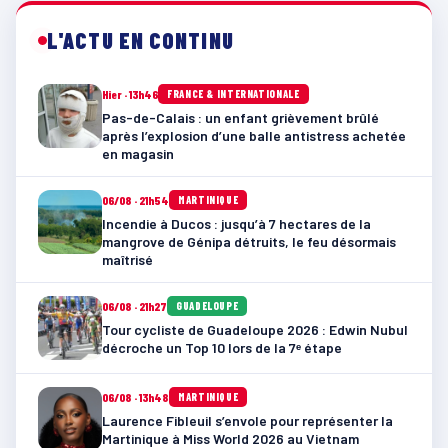
L'ACTU EN CONTINU
Hier · 13h46
FRANCE & INTERNATIONALE
Pas-de-Calais : un enfant grièvement brûlé
après l’explosion d’une balle antistress achetée
en magasin
06/08 · 21h54
MARTINIQUE
Incendie à Ducos : jusqu’à 7 hectares de la
mangrove de Génipa détruits, le feu désormais
maîtrisé
06/08 · 21h27
GUADELOUPE
Tour cycliste de Guadeloupe 2026 : Edwin Nubul
décroche un Top 10 lors de la 7ᵉ étape
06/08 · 13h48
MARTINIQUE
Laurence Fibleuil s’envole pour représenter la
Martinique à Miss World 2026 au Vietnam