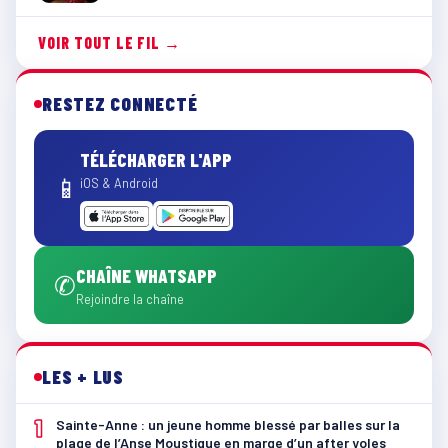
VOIR TOUT LE FIL →
RESTEZ CONNECTÉ
TÉLÉCHARGER L'APP
📱
iOS & Android
CHAÎNE WHATSAPP
✆
Rejoindre la chaîne
LES + LUS
1
Sainte-Anne : un jeune homme blessé par balles sur la
plage de l’Anse Moustique en marge d’un after yoles