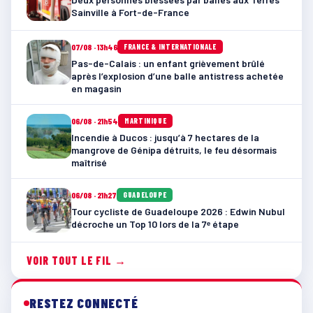
Sainville à Fort-de-France
07/08 · 13h46
FRANCE & INTERNATIONALE
Pas-de-Calais : un enfant grièvement brûlé
après l’explosion d’une balle antistress achetée
en magasin
06/08 · 21h54
MARTINIQUE
Incendie à Ducos : jusqu’à 7 hectares de la
mangrove de Génipa détruits, le feu désormais
maîtrisé
06/08 · 21h27
GUADELOUPE
Tour cycliste de Guadeloupe 2026 : Edwin Nubul
décroche un Top 10 lors de la 7ᵉ étape
VOIR TOUT LE FIL →
RESTEZ CONNECTÉ