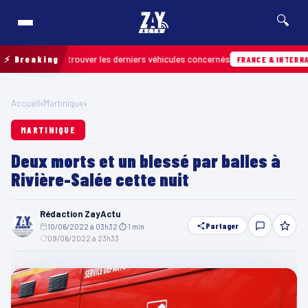
🔍
in pour retrouver les derniers véhicules concernés
⚡ Breaking
FRANCE & INTERNATIONAL
Accueil
›
Martinique
›
MARTINIQUE
Deux morts et un blessé par balles à
Rivière-Salée cette nuit
Rédaction ZayActu
Partager
10/06/2022 à 03h32
·
⏱ 1 min
·
09/06/2022 à 23h33