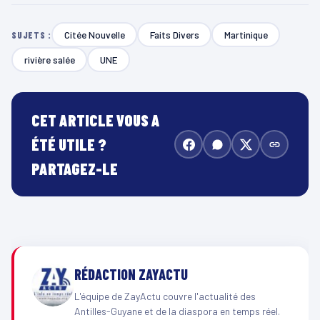
Citée Nouvelle
Faits Divers
Martinique
SUJETS :
rivière salée
UNE
CET ARTICLE VOUS A
ÉTÉ UTILE ?
PARTAGEZ-LE
RÉDACTION ZAYACTU
L'équipe de ZayActu couvre l'actualité des
Antilles-Guyane et de la diaspora en temps réel.