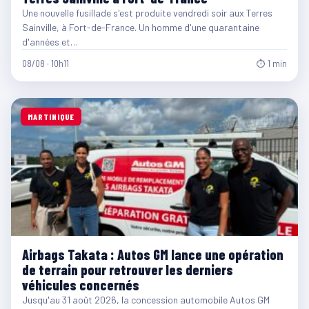
Une nouvelle fusillade s'est produite vendredi soir aux Terres
Sainville, à Fort-de-France. Un homme d'une quarantaine
d'années et…
08/08 · 10h11
⏱ 1 min
MARTINIQUE
Airbags Takata : Autos GM lance une opération
de terrain pour retrouver les derniers
véhicules concernés
Jusqu'au 31 août 2026, la concession automobile Autos GM