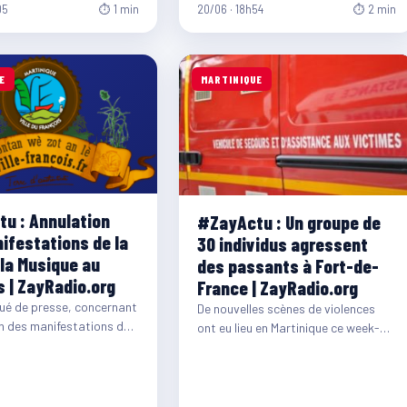
05
⏱ 1 min
20/06 · 18h54
⏱ 2 min
E
MARTINIQUE
u : Annulation
#ZayActu : Un groupe de
ifestations de la
30 individus agressent
 la Musique au
des passants à Fort-de-
s | ZayRadio.org
France | ZayRadio.org
é de presse, concernant
De nouvelles scènes de violences
on des manifestations de
ont eu lieu en Martinique ce week-
la Musique au François.
end, plus précisément ce samedi
soir à…