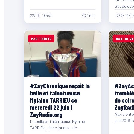
2016, le maire de…
Guadeloupé
quittés à l
22/06 · 18h57
⏱ 1 min
22/06 · 15h
qu'il…
MARTINIQUE
MARTINIQU
#ZayChronique reçoit la
#ZayAct
belle et talentueuse
tremblé
Mylaine TARRIEU ce
de soiré
mercredi 22 juin |
ZayRadi
ZayRadio.org
Aux alento
juin 2016) 
La belle et talentueuse Mylaine
Martinique
TARRIEU, jeune joueuse de
l'Olympique Lyonnais et de l'équipe