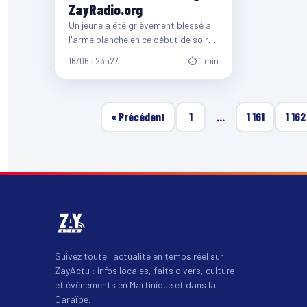
ZayRadio.org
Un jeune a été grièvement blessé à
l'arme blanche en ce début de soirée
(jeudi 16 juin 2016),…
16/06 · 23h27
⏱ 1 min
« Précédent
1
…
1 161
1 162
Suivez toute l'actualité en temps réel sur
ZayActu : infos locales, faits divers, culture
et événements en Martinique et dans la
Caraïbe.