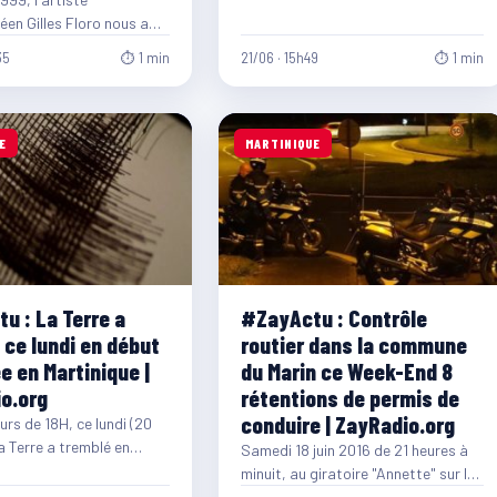
en Gilles Floro nous a
'âge de 36 ans alors
35
⏱ 1 min
21/06 · 15h49
⏱ 1 min
E
MARTINIQUE
u : La Terre a
#ZayActu : Contrôle
 ce lundi en début
routier dans la commune
e en Martinique |
du Marin ce Week-End 8
o.org
rétentions de permis de
conduire | ZayRadio.org
urs de 18H, ce lundi (20
la Terre a tremblé en
Samedi 18 juin 2016 de 21 heures à
.
minuit, au giratoire "Annette" sur la
commune du MARIN, a…