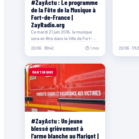
#ZayActu : Le programme
de la Fête de la Musique à
Fort-de-France |
ZayRadio.org
Ce mardi 21 juin 2016, la musique
sera en fête dans la Ville de Fort-
de-France, retrouvez tout le…
20/06 · 18h42
⏱ 1 min
20/06 · 17h
MARTINIQUE
#ZayActu : Un jeune
blessé grièvement à
l’arme blanche au Marigot |