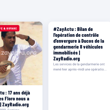
#ZayActu : Bilan de
PE & GUYANE
MARTINIQUE
l’opération de contrôle
d’envergure à Ducos de la
gendarmerie 8 véhicules
immobilisés |
ZayRadio.org
Les services de la gendarmerie ont
mené hier après-midi une opération
de ‪#‎contrôle‬ de ‪#‎SécuritéRoutière‬
à Ducos.
u : 17 ans déjà
es Floro nous a
 | ZayRadio.org
1999, l'artiste