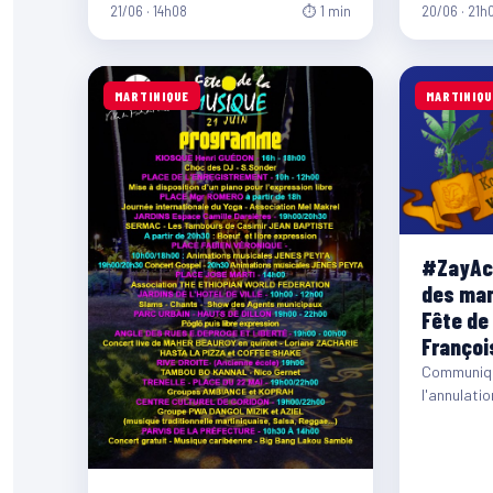
21/06 · 14h08
⏱ 1 min
20/06 · 21h
de France féminine, sera…
MARTINIQUE
MARTINIQU
#ZayAct
des man
Fête de
Françoi
Communiqu
l'annulati
la Fête de 