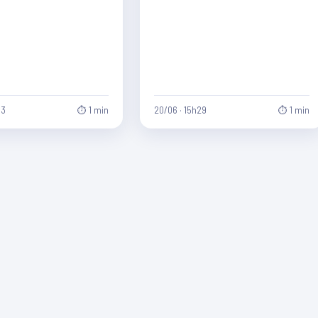
33
⏱ 1 min
20/06 · 15h29
⏱ 1 min