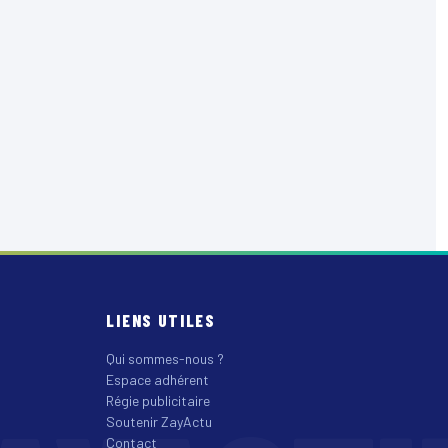
LIENS UTILES
Qui sommes-nous ?
Espace adhérent
Régie publicitaire
Soutenir ZayActu
Contact