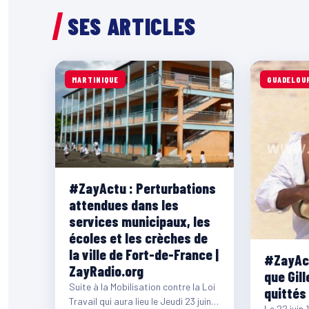
SES ARTICLES
MARTINIQUE
GUADELOU
#ZayActu : Perturbations
attendues dans les
services municipaux, les
écoles et les crèches de
la ville de Fort-de-France |
#ZayAct
ZayRadio.org
que Gill
Suite à la Mobilisation contre la Loi
quittés
Travail qui aura lieu le Jeudi 23 juin
Le 22 juin 