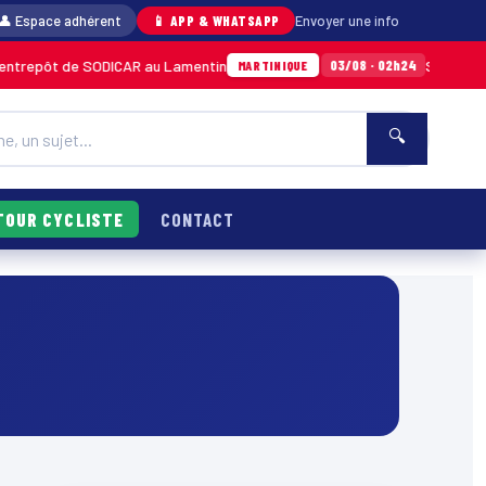
👤 Espace adhérent
📱 APP & WHATSAPP
Envoyer une info
pôt de SODICAR au Lamentin
Sainte-Anne : un
03/08 · 02h24
MARTINIQUE
🔍
TOUR CYCLISTE
CONTACT