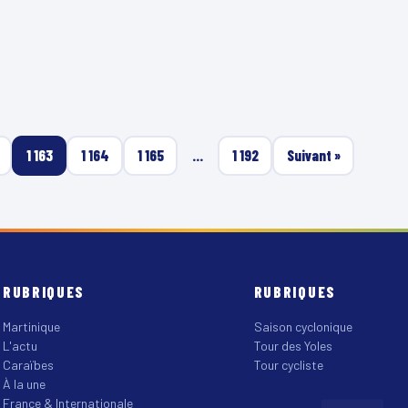
1 163
1 164
1 165
…
1 192
Suivant »
RUBRIQUES
RUBRIQUES
Martinique
Saison cyclonique
L'actu
Tour des Yoles
Caraïbes
Tour cycliste
À la une
France & Internationale