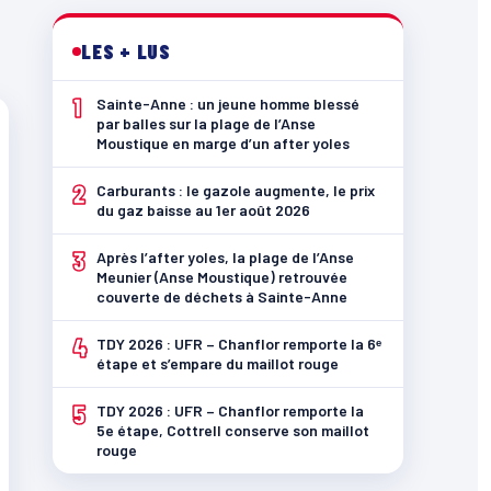
LES + LUS
1
Sainte-Anne : un jeune homme blessé
par balles sur la plage de l’Anse
Moustique en marge d’un after yoles
2
Carburants : le gazole augmente, le prix
du gaz baisse au 1er août 2026
3
Après l’after yoles, la plage de l’Anse
Meunier (Anse Moustique) retrouvée
couverte de déchets à Sainte-Anne
4
TDY 2026 : UFR – Chanflor remporte la 6ᵉ
étape et s’empare du maillot rouge
5
TDY 2026 : UFR – Chanflor remporte la
5e étape, Cottrell conserve son maillot
rouge