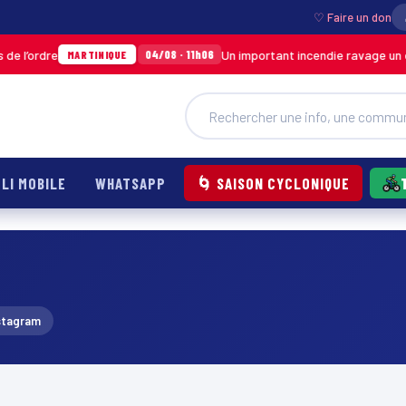
♡ Faire un don
rdre
Un important incendie ravage un entre
04/08 · 11h06
MARTINIQUE
LI MOBILE
WHATSAPP
🌀 SAISON CYCLONIQUE
stagram