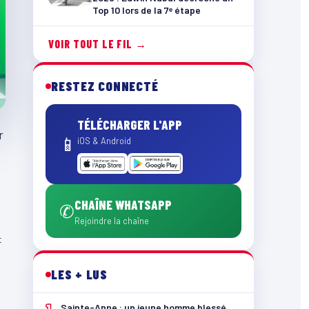
Top 10 lors de la 7ᵉ étape
VOIR TOUT LE FIL →
RESTEZ CONNECTÉ
TÉLÉCHARGER L'APP
r
📱
iOS & Android
CHAÎNE WHATSAPP
✆
Rejoindre la chaîne
t
LES + LUS
Sainte-Anne : un jeune homme blessé