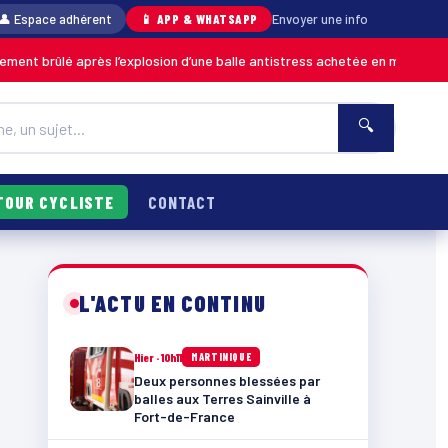
👤 Espace adhérent
📱 APP & WHATSAPP
Envoyer une info
après l’explosion d’une balle antistress achetée en magasin
MARTINIQUE
🔍
TOUR CYCLISTE
CONTACT
L'ACTU EN CONTINU
Hier · 10h11
MARTINIQUE
Deux personnes blessées par
balles aux Terres Sainville à
Fort-de-France