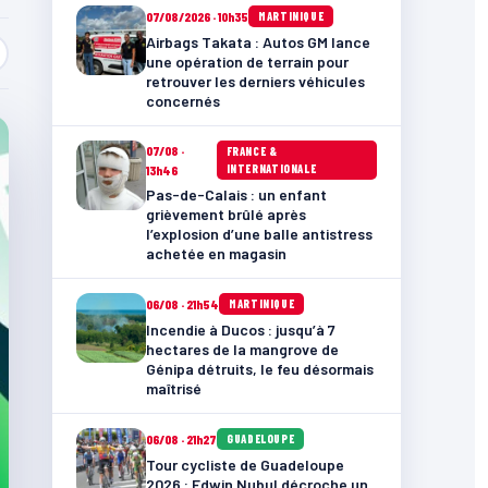
07/08/2026 · 10h35
MARTINIQUE
Airbags Takata : Autos GM lance
une opération de terrain pour
retrouver les derniers véhicules
concernés
07/08 ·
FRANCE &
INTERNATIONALE
13h46
Pas-de-Calais : un enfant
grièvement brûlé après
l’explosion d’une balle antistress
achetée en magasin
06/08 · 21h54
MARTINIQUE
Incendie à Ducos : jusqu’à 7
hectares de la mangrove de
Génipa détruits, le feu désormais
maîtrisé
06/08 · 21h27
GUADELOUPE
Tour cycliste de Guadeloupe
2026 : Edwin Nubul décroche un