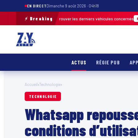
EN DIRECT
Dimanche 9 août 2026 · 04h18
⚡ Breaking
de terrain pour retrouver les derniers véhicules concernés
FRANCE & INT
ACTUS
RÉGIE PUB
APP
Accueil
›
Technologie
›
TECHNOLOGIE
Whatsapp repousse 
conditions d’utilisa