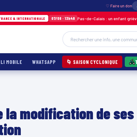
♡ Faire un don
Pas-de-Calais : un enfant grièvement brûlé 
07/08 · 13h46
ERNATIONALE
LI MOBILE
WHATSAPP
🌀 SAISON CYCLONIQUE
la modification de ses
tion