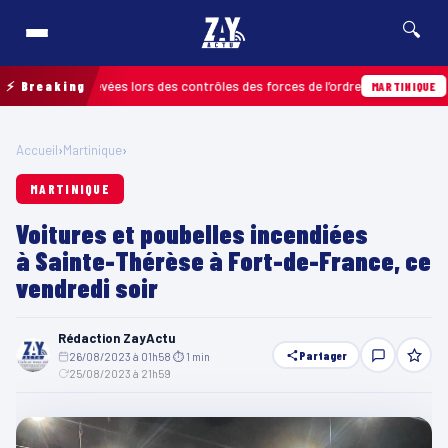
🔍
actions relevées lors des contrôles des forces de l’ordre
⚡ Breaking
04/0
MARTINIQUE
Accueil
›
Martinique
›
MARTINIQUE
Voitures et poubelles incendiées
à Sainte-Thérèse à Fort-de-France, ce
vendredi soir
Rédaction ZayActu
Partager
26/08/2023 à 01h58
·
⏱ 1 min
·
25/08/2023 à 21h59