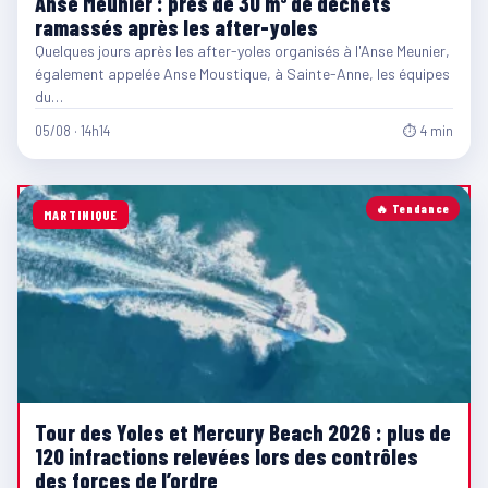
Anse Meunier : près de 30 m³ de déchets
ramassés après les after-yoles
Quelques jours après les after-yoles organisés à l'Anse Meunier,
également appelée Anse Moustique, à Sainte-Anne, les équipes
du…
05/08 · 14h14
⏱ 4 min
🔥 Tendance
MARTINIQUE
Tour des Yoles et Mercury Beach 2026 : plus de
120 infractions relevées lors des contrôles
des forces de l’ordre