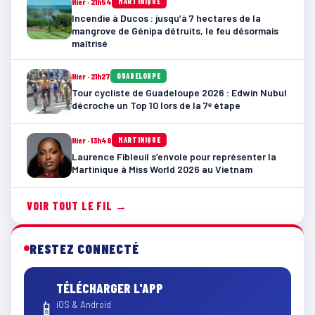
Hier · 21h54
MARTINIQUE
Incendie à Ducos : jusqu’à 7 hectares de la
mangrove de Génipa détruits, le feu désormais
maîtrisé
Hier · 21h27
GUADELOUPE
Tour cycliste de Guadeloupe 2026 : Edwin Nubul
décroche un Top 10 lors de la 7ᵉ étape
Hier · 13h48
MARTINIQUE
Laurence Fibleuil s’envole pour représenter la
Martinique à Miss World 2026 au Vietnam
VOIR TOUT LE FIL →
RESTEZ CONNECTÉ
TÉLÉCHARGER L'APP
📱
iOS & Android