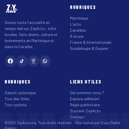
RUBRIQUES
Martinique
Suivez toute l'actualité en
L'actu
temps réel sur ZayActu : infos
Caraïbes
locales, faits divers, culture et
À la une
événements en Martinique et
France & Internationale
dans la Caraïbe.
Guadeloupe & Guyane
RUBRIQUES
LIENS UTILES
Saison cyclonique
Qui sommes-nous ?
Tour des Yoles
Espace adhérent
AYACT
Tour cycliste
Régie publicitaire
Soutenir ZayActu
Contact
©2026 ZayActu.org. Tous droits réservés. · Site réalisé par
Enjoy Digital
Agency