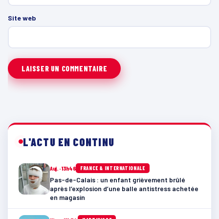
Site web
L'ACTU EN CONTINU
Auj. · 13h46
FRANCE & INTERNATIONALE
Pas-de-Calais : un enfant grièvement brûlé
après l’explosion d’une balle antistress achetée
en magasin