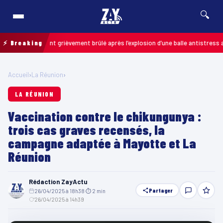
🔍
 : un enfant grièvement brûlé après l’explosion d’une balle antistress achet
⚡ Breaking
Accueil
›
La Réunion
›
LA RÉUNION
Vaccination contre le chikungunya :
trois cas graves recensés, la
campagne adaptée à Mayotte et La
Réunion
Rédaction ZayActu
Partager
26/04/2025 à 18h38
·
⏱ 2 min
·
26/04/2025 à 14h39