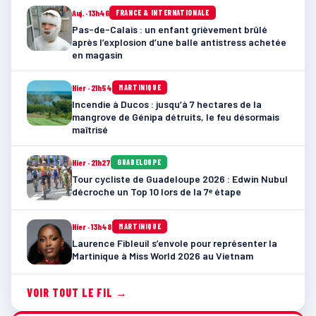
Auj. · 13h46
FRANCE & INTERNATIONALE
Pas-de-Calais : un enfant grièvement brûlé
après l’explosion d’une balle antistress achetée
en magasin
Hier · 21h54
MARTINIQUE
Incendie à Ducos : jusqu’à 7 hectares de la
mangrove de Génipa détruits, le feu désormais
maîtrisé
Hier · 21h27
GUADELOUPE
Tour cycliste de Guadeloupe 2026 : Edwin Nubul
décroche un Top 10 lors de la 7ᵉ étape
Hier · 13h48
MARTINIQUE
Laurence Fibleuil s’envole pour représenter la
Martinique à Miss World 2026 au Vietnam
VOIR TOUT LE FIL →