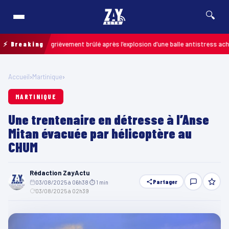
🔍
n enfant grièvement brûlé après l’explosion d’une balle antistress achetée e
⚡ Breaking
Accueil
›
Martinique
›
MARTINIQUE
Une trentenaire en détresse à l’Anse
Mitan évacuée par hélicoptère au
CHUM
Rédaction ZayActu
Partager
03/08/2025 à 06h38
·
⏱ 1 min
·
03/08/2025 à 02h39