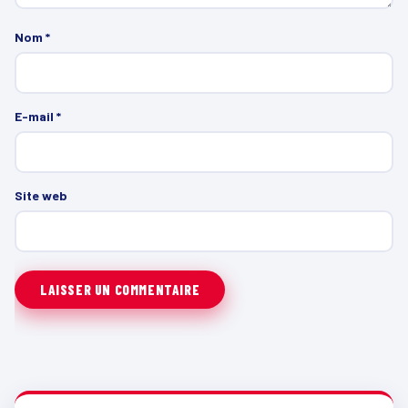
Nom
*
E-mail
*
Site web