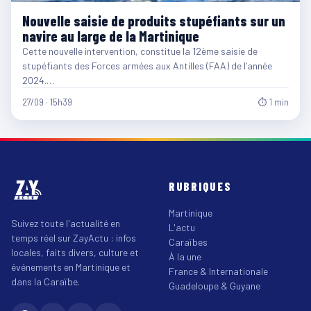
Nouvelle saisie de produits stupéfiants sur un
navire au large de la Martinique
Cette nouvelle intervention, constitue la 12ème saisie de
stupéfiants des Forces armées aux Antilles (FAA) de l’année
2024.…
27/09 · 15h39
⏱ 1 min
RUBRIQUES
Martinique
Suivez toute l'actualité en
L'actu
temps réel sur ZayActu : infos
Caraïbes
locales, faits divers, culture et
À la une
événements en Martinique et
France & Internationale
dans la Caraïbe.
Guadeloupe & Guyane