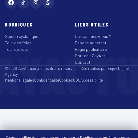
RUBRIQUES
LIENS UTILES
Saison cyclonique
Qui sommes-nous ?
Tour des Yoles
Espace adhérent
AYACT
Tour cycliste
Régie publicitaire
Soutenir ZayActu
Contact
©2026 ZayActu.org. Tous droits réservés. · Site réalisé par
Enjoy Digital
Agency
Mentions légales
Confidentialité
Cookies
CGU
Accessibilité
ZayActu utilise des cookies pour mesurer l’audience et améliorer votre