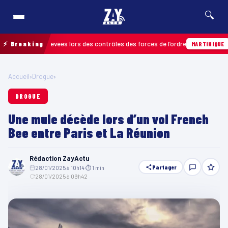
🔍
ractions relevées lors des contrôles des forces de l’ordre
⚡ Breaking
04/
MARTINIQUE
Accueil
›
Drogue
›
DROGUE
Une mule décède lors d’un vol French
Bee entre Paris et La Réunion
Rédaction ZayActu
Partager
28/01/2025 à 10h14
·
⏱ 1 min
·
28/01/2025 à 09h42