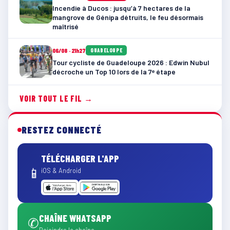
Incendie à Ducos : jusqu’à 7 hectares de la
mangrove de Génipa détruits, le feu désormais
maîtrisé
06/08 · 21h27
GUADELOUPE
Tour cycliste de Guadeloupe 2026 : Edwin Nubul
décroche un Top 10 lors de la 7ᵉ étape
VOIR TOUT LE FIL →
RESTEZ CONNECTÉ
TÉLÉCHARGER L'APP
📱
iOS & Android
CHAÎNE WHATSAPP
✆