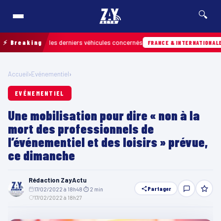
🔍
etrouver les derniers véhicules concernés
⚡ Breaking
Hier 
FRANCE & INTERNATIONALE
Accueil
›
Evénementiel
›
EVÉNEMENTIEL
Une mobilisation pour dire « non à la
mort des professionnels de
l’événementiel et des loisirs » prévue,
ce dimanche
Rédaction ZayActu
Partager
17/02/2022 à 18h48
·
⏱ 2 min
·
17/02/2022 à 18h27