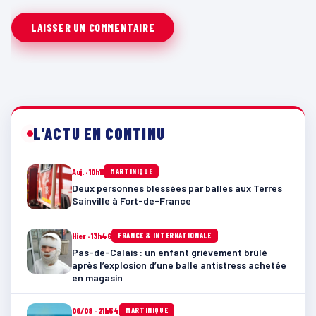
L'ACTU EN CONTINU
Auj. · 10h11
MARTINIQUE
Deux personnes blessées par balles aux Terres
Sainville à Fort-de-France
Hier · 13h46
FRANCE & INTERNATIONALE
Pas-de-Calais : un enfant grièvement brûlé
après l’explosion d’une balle antistress achetée
en magasin
06/08 · 21h54
MARTINIQUE