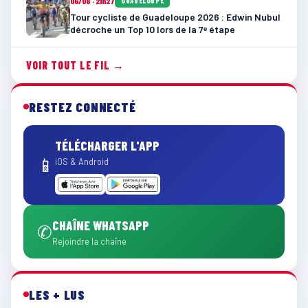
06/08 · 21h27
GUADELOUPE
Tour cycliste de Guadeloupe 2026 : Edwin Nubul
décroche un Top 10 lors de la 7ᵉ étape
VOIR TOUT LE FIL →
RESTEZ CONNECTÉ
TÉLÉCHARGER L'APP
📱
iOS & Android
CHAÎNE WHATSAPP
✆
Rejoindre la chaîne
LES + LUS