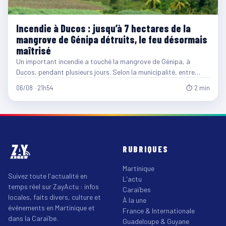
Incendie à Ducos : jusqu’à 7 hectares de la
mangrove de Génipa détruits, le feu désormais
maîtrisé
Un important incendie a touché la mangrove de Génipa, à
Ducos, pendant plusieurs jours. Selon la municipalité, entre…
06/08 · 21h54
⏱ 2 min
RUBRIQUES
Martinique
Suivez toute l'actualité en
L'actu
temps réel sur ZayActu : infos
Caraïbes
locales, faits divers, culture et
À la une
événements en Martinique et
France & Internationale
dans la Caraïbe.
Guadeloupe & Guyane