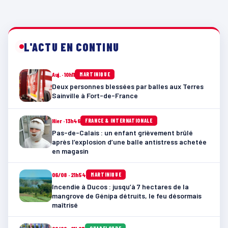
L'ACTU EN CONTINU
Auj. · 10h11
MARTINIQUE
Deux personnes blessées par balles aux Terres
Sainville à Fort-de-France
Hier · 13h46
FRANCE & INTERNATIONALE
Pas-de-Calais : un enfant grièvement brûlé
après l’explosion d’une balle antistress achetée
en magasin
06/08 · 21h54
MARTINIQUE
Incendie à Ducos : jusqu’à 7 hectares de la
mangrove de Génipa détruits, le feu désormais
maîtrisé