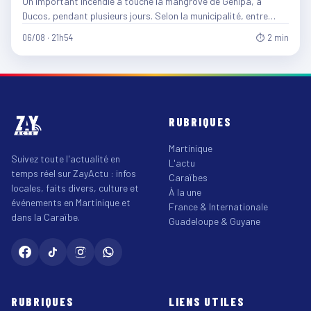
Un important incendie a touché la mangrove de Génipa, à
Ducos, pendant plusieurs jours. Selon la municipalité, entre…
06/08 · 21h54
⏱ 2 min
RUBRIQUES
Martinique
Suivez toute l'actualité en
L'actu
temps réel sur ZayActu : infos
Caraïbes
locales, faits divers, culture et
À la une
événements en Martinique et
France & Internationale
dans la Caraïbe.
Guadeloupe & Guyane
RUBRIQUES
LIENS UTILES