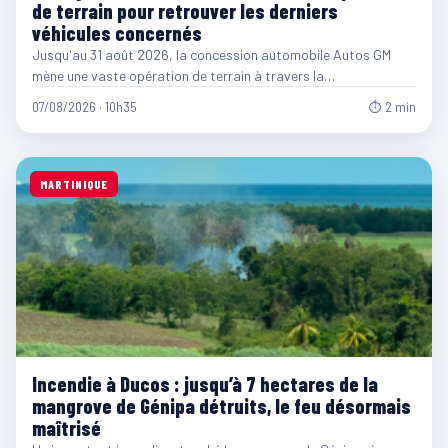
de terrain pour retrouver les derniers
véhicules concernés
Jusqu'au 31 août 2026, la concession automobile Autos GM
mène une vaste opération de terrain à travers la…
07/08/2026 · 10h35
⏱ 2 min
MARTINIQUE
Incendie à Ducos : jusqu’à 7 hectares de la
mangrove de Génipa détruits, le feu désormais
maîtrisé