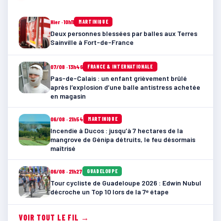
Hier · 10h11
MARTINIQUE
Deux personnes blessées par balles aux Terres
Sainville à Fort-de-France
07/08 · 13h46
FRANCE & INTERNATIONALE
Pas-de-Calais : un enfant grièvement brûlé
après l’explosion d’une balle antistress achetée
en magasin
06/08 · 21h54
MARTINIQUE
Incendie à Ducos : jusqu’à 7 hectares de la
mangrove de Génipa détruits, le feu désormais
maîtrisé
06/08 · 21h27
GUADELOUPE
Tour cycliste de Guadeloupe 2026 : Edwin Nubul
décroche un Top 10 lors de la 7ᵉ étape
VOIR TOUT LE FIL →