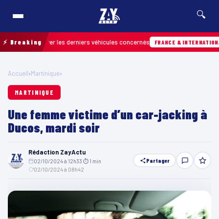
🔍
r retrouver les derniers véhicules concernés
⚡ Breaking
0
FRANCE & INTERNATIONALE
Accueil
›
Martinique
›
MARTINIQUE
Une femme victime d’un car-jacking à
Ducos, mardi soir
Rédaction ZayActu
Partager
02/10/2024 à 12h33
·
⏱ 1 min
·
02/10/2024 à 08h42