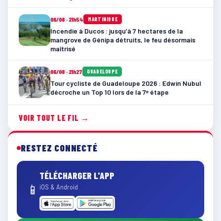
06/08 · 21h54
MARTINIQUE
Incendie à Ducos : jusqu’à 7 hectares de la
mangrove de Génipa détruits, le feu désormais
maîtrisé
06/08 · 21h27
GUADELOUPE
Tour cycliste de Guadeloupe 2026 : Edwin Nubul
décroche un Top 10 lors de la 7ᵉ étape
VOIR TOUT LE FIL →
RESTEZ CONNECTÉ
TÉLÉCHARGER L'APP
📱
iOS & Android