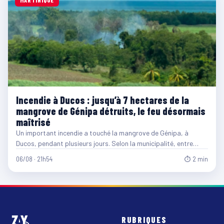
MARTINIQUE
Incendie à Ducos : jusqu’à 7 hectares de la
mangrove de Génipa détruits, le feu désormais
maîtrisé
Un important incendie a touché la mangrove de Génipa, à
Ducos, pendant plusieurs jours. Selon la municipalité, entre…
06/08 · 21h54
⏱ 2 min
RUBRIQUES