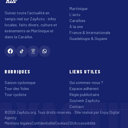
Martinique
Suivez toute l'actualité en
L'actu
temps réel sur ZayActu : infos
Caraïbes
locales, faits divers, culture et
À la une
événements en Martinique et
France & Internationale
dans la Caraïbe.
Guadeloupe & Guyane
RUBRIQUES
LIENS UTILES
Saison cyclonique
Qui sommes-nous ?
Tour des Yoles
Espace adhérent
AYACT
Tour cycliste
Régie publicitaire
Soutenir ZayActu
Contact
©2026 ZayActu.org. Tous droits réservés. · Site réalisé par
Enjoy Digital
Agency
Mentions légales
Confidentialité
Cookies
CGU
Accessibilité