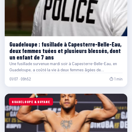
Guadeloupe : fusillade à Capesterre-Belle-Eau,
deux femmes tuées et plusieurs blessés, dont
un enfant de 7 ans
Une fusillade survenue mardi soir à Capesterre-Belle-Eau, en
Guadeloupe, a coûté la vie à deux femmes âgées de…
01/07 · 09h52
⏱ 1 min
GUADELOUPE & GUYANE