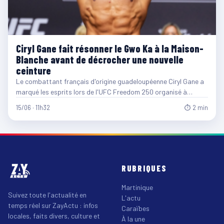
Ciryl Gane fait résonner le Gwo Ka à la Maison-
Blanche avant de décrocher une nouvelle
ceinture
Le combattant français d'origine guadeloupéenne Ciryl Gane a
marqué les esprits lors de l'UFC Freedom 250 organisé à…
15/06 · 11h32
⏱ 2 min
RUBRIQUES
Martinique
Suivez toute l'actualité en
L'actu
temps réel sur ZayActu : infos
Caraïbes
locales, faits divers, culture et
À la une