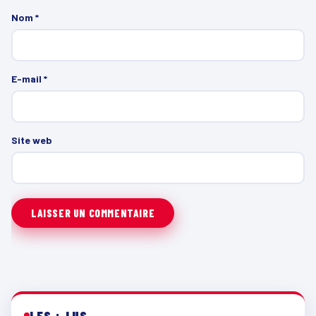
Nom
*
E-mail
*
Site web
LES + LUS