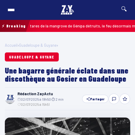
🔍
qu’à 7 hectares de la mangrove de Génipa détruits, le feu désormais maîtrisé
⚡ Breaking
Accueil
›
Guadeloupe & Guyane
›
GUADELOUPE & GUYANE
Une bagarre générale éclate dans une
discothèque au Gosier en Guadeloupe
Rédaction ZayActu
Partager
02/07/2025 à 19h50
·
⏱ 2 min
·
02/07/2025 à 15h51