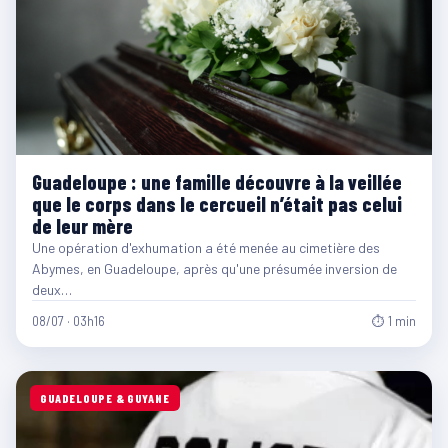
Guadeloupe : une famille découvre à la veillée
que le corps dans le cercueil n’était pas celui
de leur mère
Une opération d'exhumation a été menée au cimetière des
Abymes, en Guadeloupe, après qu'une présumée inversion de
deux…
08/07 · 03h16
⏱ 1 min
GUADELOUPE & GUYANE