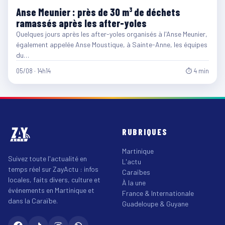
Anse Meunier : près de 30 m³ de déchets
ramassés après les after-yoles
Quelques jours après les after-yoles organisés à l'Anse Meunier,
également appelée Anse Moustique, à Sainte-Anne, les équipes
du…
05/08 · 14h14
⏱ 4 min
RUBRIQUES
Martinique
Suivez toute l'actualité en
L'actu
temps réel sur ZayActu : infos
Caraïbes
locales, faits divers, culture et
À la une
événements en Martinique et
France & Internationale
dans la Caraïbe.
Guadeloupe & Guyane