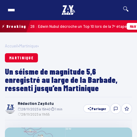
🔍
adeloupe 2026 : Edwin Nubul décroche un Top 10 lors de la 7ᵉ étape
⚡ Breaking
MARTINIQ
Accueil
›
Martinique
›
MARTINIQUE
Un séisme de magnitude 5,6
enregistré au large de la Barbade,
ressenti jusqu’en Martinique
Rédaction ZayActu
Partager
28/11/2023 à 15h40
·
⏱ 1 min
·
28/11/2023 à 11h55