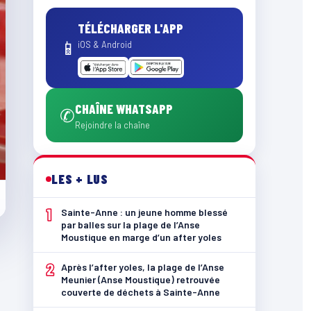
TÉLÉCHARGER L'APP
📱
iOS & Android
CHAÎNE WHATSAPP
✆
Rejoindre la chaîne
LES + LUS
1
Sainte-Anne : un jeune homme blessé
par balles sur la plage de l’Anse
Moustique en marge d’un after yoles
2
Après l’after yoles, la plage de l’Anse
Meunier (Anse Moustique) retrouvée
couverte de déchets à Sainte-Anne