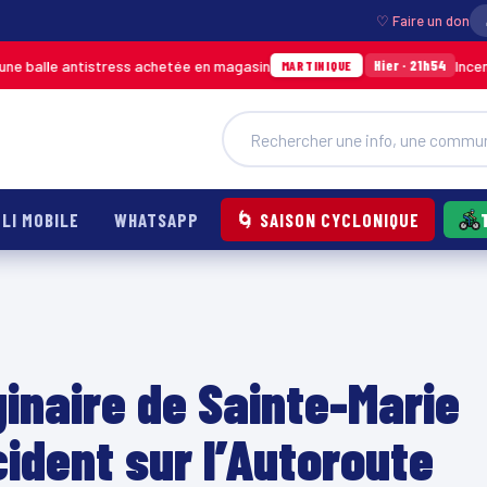
♡ Faire un don
tistress achetée en magasin
Incendie à Ducos 
Hier · 21h54
MARTINIQUE
LI MOBILE
WHATSAPP
🌀 SAISON CYCLONIQUE
ginaire de Sainte-Marie
ident sur l’Autoroute