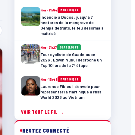
Hier · 21h54
MARTINIQUE
Incendie à Ducos : jusqu’à 7
hectares de la mangrove de
Génipa détruits, le feu désormais
maîtrisé
Hier · 21h27
GUADELOUPE
Tour cycliste de Guadeloupe
2026 : Edwin Nubul décroche un
Top 10 lors de la 7ᵉ étape
Hier · 13h48
MARTINIQUE
Laurence Fibleuil s’envole pour
représenter la Martinique à Miss
World 2026 au Vietnam
VOIR TOUT LE FIL →
RESTEZ CONNECTÉ