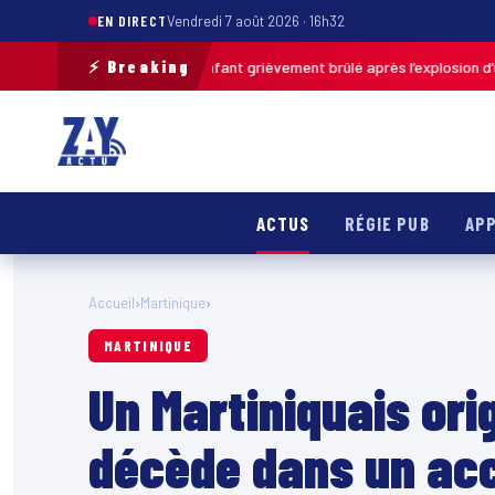
EN DIRECT
Vendredi 7 août 2026 · 16h32
⚡ Breaking
-de-Calais : un enfant grièvement brûlé après l’explosion d’une balle an
ACTUS
RÉGIE PUB
APP
Accueil
›
Martinique
›
MARTINIQUE
Un Martiniquais ori
décède dans un acc