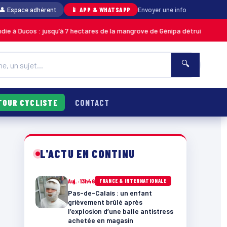
👤 Espace adhérent
📱 APP & WHATSAPP
Envoyer une info
: jusqu’à 7 hectares de la mangrove de Génipa détruits, le feu désormais 
🔍
TOUR CYCLISTE
CONTACT
L'ACTU EN CONTINU
Auj. · 13h46
FRANCE & INTERNATIONALE
Pas-de-Calais : un enfant
grièvement brûlé après
l’explosion d’une balle antistress
achetée en magasin