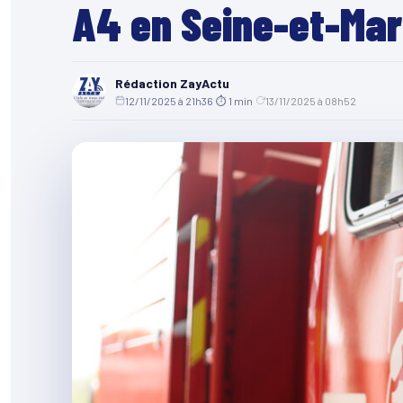
A4 en Seine-et-Ma
Rédaction ZayActu
12/11/2025 à 21h36
·
⏱ 1 min
·
13/11/2025 à 08h52