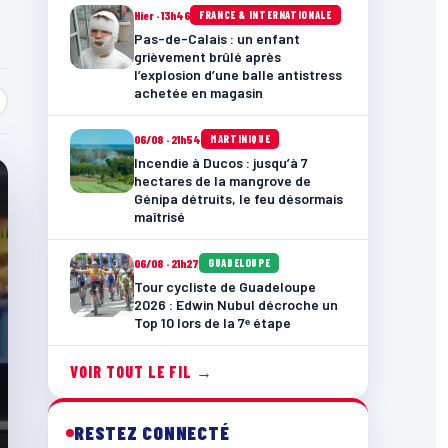
Hier · 13h46
FRANCE & INTERNATIONALE
Pas-de-Calais : un enfant
grièvement brûlé après
l’explosion d’une balle antistress
achetée en magasin
06/08 · 21h54
MARTINIQUE
Incendie à Ducos : jusqu’à 7
hectares de la mangrove de
Génipa détruits, le feu désormais
maîtrisé
06/08 · 21h27
GUADELOUPE
Tour cycliste de Guadeloupe
2026 : Edwin Nubul décroche un
Top 10 lors de la 7ᵉ étape
VOIR TOUT LE FIL →
RESTEZ CONNECTÉ