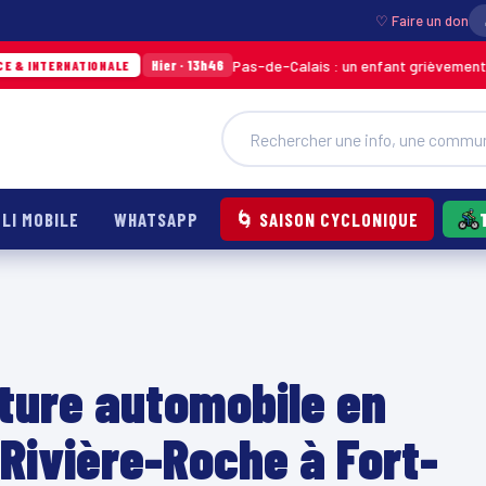
♡ Faire un don
Pas-de-Calais : un enfant grièvement brûlé après l’ex
Hier · 13h46
ALE
LI MOBILE
WHATSAPP
🌀 SAISON CYCLONIQUE
ture automobile en
Rivière-Roche à Fort-