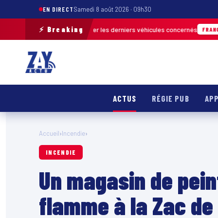
EN DIRECT
Samedi 8 août 2026 · 09h30
⚡ Breaking
n pour retrouver les derniers véhicules concernés
FRANCE & INTERNATION
ACTUS
RÉGIE PUB
APP
Accueil
›
Incendie
›
INCENDIE
Un magasin de pein
flamme à la Zac de 