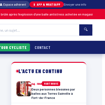
👤 Espace adhérent
📱 APP & WHATSAPP
Envoyer une info
plosion d’une balle antistress achetée en magasin
06/08 · 
MARTINIQUE
🔍
TOUR CYCLISTE
CONTACT
L'ACTU EN CONTINU
Auj. · 10h11
MARTINIQUE
Deux personnes blessées par
balles aux Terres Sainville à
Fort-de-France