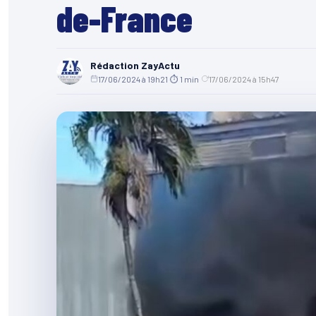
de-France
Rédaction ZayActu
17/06/2024 à 19h21
·
⏱ 1 min
·
17/06/2024 à 15h47