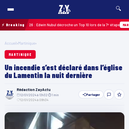
🔍
adeloupe 2026 : Edwin Nubul décroche un Top 10 lors de la 7ᵉ étape
⚡ Breaking
MARTINIQ
Accueil
›
Martinique
›
MARTINIQUE
Un incendie s’est déclaré dans l’église
du Lamentin la nuit dernière
Rédaction ZayActu
Partager
12/01/2024 à 13h32
·
⏱ 1 min
·
12/01/2024 à 09h34