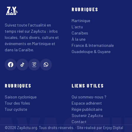
RUBRIQUES
Martinique
Suivez toute l'actualité en
L'actu
temps réel sur ZayActu : infos
Caraïbes
locales, faits divers, culture et
À la une
événements en Martinique et
France & Internationale
dans la Caraïbe.
Guadeloupe & Guyane
RUBRIQUES
LIENS UTILES
Saison cyclonique
Qui sommes-nous ?
Tour des Yoles
Espace adhérent
Tour cycliste
Régie publicitaire
Soutenir ZayActu
Contact
©2026 ZayActu.org. Tous droits réservés. · Site réalisé par
Enjoy Digital