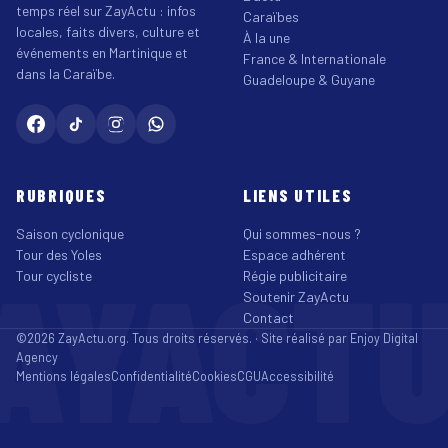
temps réel sur ZayActu : infos
Caraïbes
locales, faits divers, culture et
À la une
événements en Martinique et
France & Internationale
dans la Caraïbe.
Guadeloupe & Guyane
RUBRIQUES
LIENS UTILES
Saison cyclonique
Qui sommes-nous ?
Tour des Yoles
Espace adhérent
AYACT
Tour cycliste
Régie publicitaire
Soutenir ZayActu
Contact
©2026 ZayActu.org. Tous droits réservés. · Site réalisé par
Enjoy Digital
Agency
Mentions légales
Confidentialité
Cookies
CGU
Accessibilité