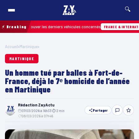
🔍
 pour retrouver les derniers véhicules concernés
⚡ Breaking
FRANCE & INTERNATIONALE
Accueil
›
Martinique
›
MARTINIQUE
Un homme tué par balles à Fort-de-
France, déjà le 7ᵉ homicide de l’année
en Martinique
Rédaction ZayActu
Partager
07/03/2026 à 16h33
·
⏱ 2 min
·
08/03/2026 à 07h46