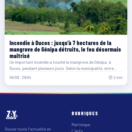
Incendie à Ducos : jusqu’à 7 hectares de la
mangrove de Génipa détruits, le feu désormais
maîtrisé
Un important incendie a touché la mangrove de Génipa, à
Ducos, pendant plusieurs jours. Selon la municipalité, entre…
06/08 · 21h54
⏱ 2 min
RUBRIQUES
Martinique
Suivez toute l'actualité en
L'actu