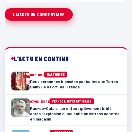
L'ACTU EN CONTINU
Hier · 10h11
MARTINIQUE
Deux personnes blessées par balles aux Terres
Sainville à Fort-de-France
07/08 · 13h46
FRANCE & INTERNATIONALE
Pas-de-Calais : un enfant grièvement brûlé
après l’explosion d’une balle antistress achetée
en magasin