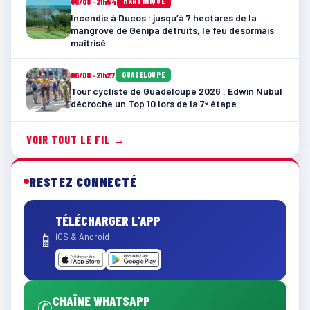
06/08 · 21h54
MARTINIQUE
Incendie à Ducos : jusqu’à 7 hectares de la
mangrove de Génipa détruits, le feu désormais
maîtrisé
06/08 · 21h27
GUADELOUPE
Tour cycliste de Guadeloupe 2026 : Edwin Nubul
décroche un Top 10 lors de la 7ᵉ étape
VOIR TOUT LE FIL →
RESTEZ CONNECTÉ
TÉLÉCHARGER L'APP
📱
iOS & Android
CHAÎNE WHATSAPP
✆