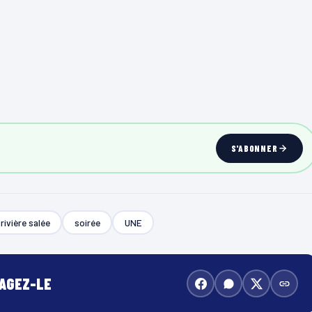
S'ABONNER
rivière salée
soirée
UNE
TAGEZ-LE