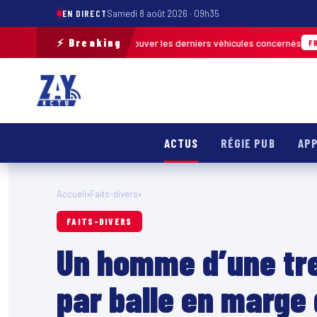
EN DIRECT
Samedi 8 août 2026 · 09h35
⚡ Breaking
e terrain pour retrouver les derniers véhicules concernés
FRANCE & INT
ACTUS
RÉGIE PUB
APP
Accueil
›
Faits-divers
›
FAITS-DIVERS
Un homme d’une tre
par balle en marge 