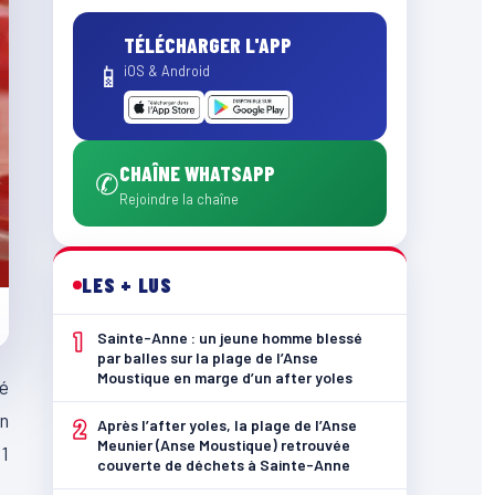
TÉLÉCHARGER L'APP
📱
iOS & Android
CHAÎNE WHATSAPP
✆
Rejoindre la chaîne
LES + LUS
1
Sainte-Anne : un jeune homme blessé
par balles sur la plage de l’Anse
Moustique en marge d’un after yoles
té
en
2
Après l’after yoles, la plage de l’Anse
Meunier (Anse Moustique) retrouvée
 1
couverte de déchets à Sainte-Anne