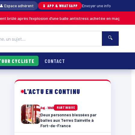
👤 Espace adhérent
📱 APP & WHATSAPP
Envoyer une info
rès l’explosion d’une balle antistress achetée en magasin
MARTINIQUE
🔍
TOUR CYCLISTE
CONTACT
L'ACTU EN CONTINU
Auj. · 10h11
MARTINIQUE
Deux personnes blessées par
balles aux Terres Sainville à
Fort-de-France