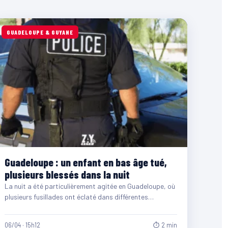
GUADELOUPE & GUYANE
Guadeloupe : un enfant en bas âge tué,
plusieurs blessés dans la nuit
La nuit a été particulièrement agitée en Guadeloupe, où
plusieurs fusillades ont éclaté dans différentes
communes du territoire,…
06/04 · 15h12
⏱ 2 min