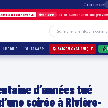
♡ Faire un don
Pas-de-Calais : un enfant grièvement brûlé ap
Hier · 13h46
ERNATIONALE
LI MOBILE
WHATSAPP
🌀 SAISON CYCLONIQUE
ntaine d’années tué
d’une soirée à Rivière-