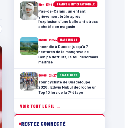
Hier · 13h46
FRANCE & INTERNATIONALE
Pas-de-Calais : un enfant
grièvement brûlé après
l’explosion d’une balle antistress
achetée en magasin
06/08 · 21h54
MARTINIQUE
Incendie à Ducos : jusqu’à 7
hectares de la mangrove de
Génipa détruits, le feu désormais
maîtrisé
06/08 · 21h27
GUADELOUPE
Tour cycliste de Guadeloupe
2026 : Edwin Nubul décroche un
Top 10 lors de la 7ᵉ étape
VOIR TOUT LE FIL →
RESTEZ CONNECTÉ