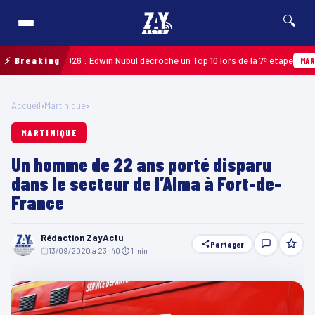
🔍
adeloupe 2026 : Edwin Nubul décroche un Top 10 lors de la 7ᵉ étape
⚡ Breaking
MARTINIQ
Accueil
›
Martinique
›
MARTINIQUE
Un homme de 22 ans porté disparu
dans le secteur de l’Alma à Fort-de-
France
Rédaction ZayActu
Partager
13/09/2020 à 23h40
·
⏱ 1 min