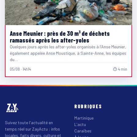
Anse Meunier : près de 30 m³ de déchets
ramassés après les after-yoles
Quelques jours après les after-yoles organisés à l'Anse Meunier,
également appelée Anse Moustique, à Sainte-Anne, les équipes
du…
05/08 · 14h14
⏱ 4 min
RUBRIQUES
Martinique
Suivez toute l'actualité en
L'actu
temps réel sur ZayActu : infos
Caraïbes
locales, faits divers, culture et