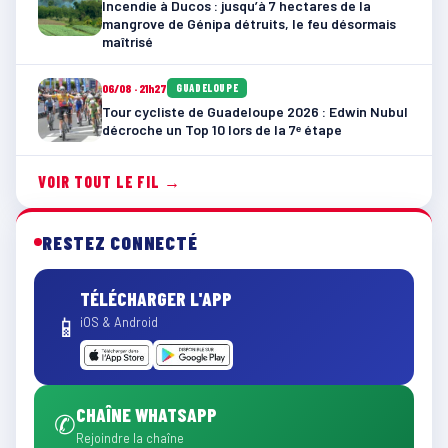
Incendie à Ducos : jusqu’à 7 hectares de la
mangrove de Génipa détruits, le feu désormais
maîtrisé
06/08 · 21h27
GUADELOUPE
Tour cycliste de Guadeloupe 2026 : Edwin Nubul
décroche un Top 10 lors de la 7ᵉ étape
VOIR TOUT LE FIL →
RESTEZ CONNECTÉ
TÉLÉCHARGER L'APP
📱
iOS & Android
CHAÎNE WHATSAPP
✆
Rejoindre la chaîne