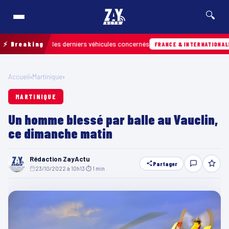
🔍
 retrouver les derniers véhicules concernés
⚡ Breaking
Hi
FRANCE & INTERNATIONALE
Accueil
›
Martinique
›
MARTINIQUE
Un homme blessé par balle au Vauclin,
ce dimanche matin
Rédaction ZayActu
Partager
23/10/2022 à 10h13
·
⏱ 1 min