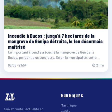
Incendie à Ducos : jusqu’à 7 hectares de la
mangrove de Génipa détruits, le feu désormais
maîtrisé
Un important incendie a touché la mangrove de Génipa, à
Ducos, pendant plusieurs jours. Selon la municipalité, entre…
06/08 · 21h54
⏱ 2 min
RUBRIQUES
Martinique
Suivez toute l'actualité en
L'actu