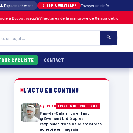
👤 Espace adhérent
📱 APP & WHATSAPP
Envoyer une info
 jusqu’à 7 hectares de la mangrove de Génipa détruits, le feu désormais m
🔍
TOUR CYCLISTE
CONTACT
L'ACTU EN CONTINU
Auj. · 13h46
FRANCE & INTERNATIONALE
Pas-de-Calais : un enfant
grièvement brûlé après
l’explosion d’une balle antistress
achetée en magasin