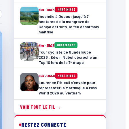
Hier · 21h54
MARTINIQUE
Incendie à Ducos : jusqu’à 7
hectares de la mangrove de
Génipa détruits, le feu désormais
maîtrisé
Hier · 21h27
GUADELOUPE
Tour cycliste de Guadeloupe
2026 : Edwin Nubul décroche un
Top 10 lors de la 7ᵉ étape
Hier · 13h48
MARTINIQUE
Laurence Fibleuil s’envole pour
représenter la Martinique à Miss
World 2026 au Vietnam
VOIR TOUT LE FIL →
RESTEZ CONNECTÉ