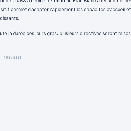
ients, l’ARS a décidé d’étendre le Plan Blanc à l’ensemble de
sitif permet d’adapter rapidement les capacités d’accueil et
oissants.
te la durée des jours gras, plusieurs directives seront mises
PUBLICITÉ