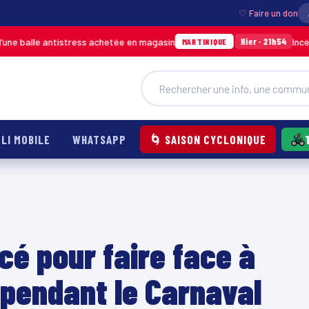
♡ Faire un don
istress achetée en magasin
Incendie à Ducos :
Hier · 21h54
MARTINIQUE
LI MOBILE
WHATSAPP
🌀 SAISON CYCLONIQUE
rcé pour faire face à
s pendant le Carnaval