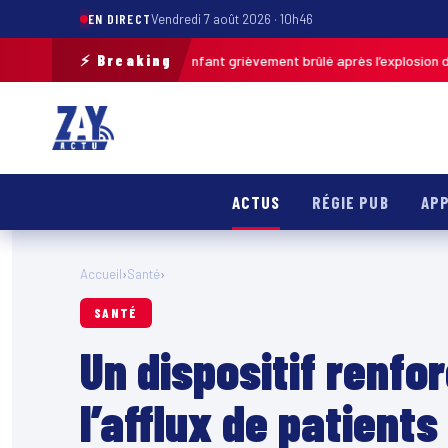
EN DIRECT
Vendredi 7 août 2026 · 10h46
⚡ Breaking
de-Calais : un enfant grièvement brûlé après l’explosion d’une balle ant
ACTUS
RÉGIE PUB
APP
Accueil
›
Santé
›
SANTÉ
Un dispositif renfo
l’afflux de patient