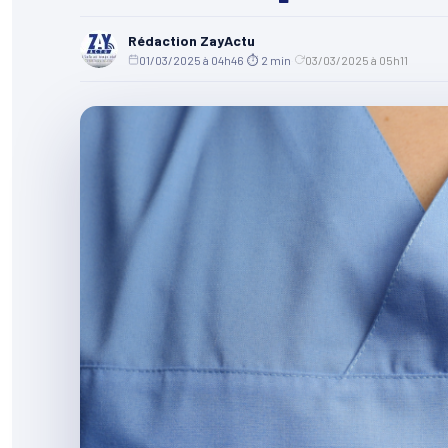
Rédaction ZayActu
01/03/2025 à 04h46
·
⏱ 2 min
·
03/03/2025 à 05h11