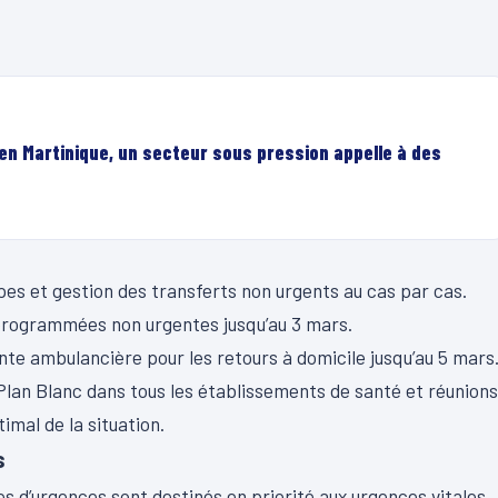
en Martinique, un secteur sous pression appelle à des
s et gestion des transferts non urgents au cas par cas.
programmées non urgentes jusqu’au 3 mars.
inte ambulancière pour les retours à domicile jusqu’au 5 mars
Plan Blanc dans tous les établissements de santé et réunions
timal de la situation.
s
es d’urgences sont destinés en priorité aux urgences vitales.