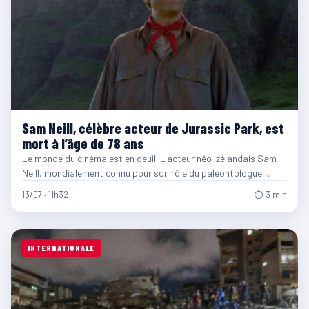
Sam Neill, célèbre acteur de Jurassic Park, est
mort à l’âge de 78 ans
Le monde du cinéma est en deuil. L'acteur néo-zélandais Sam
Neill, mondialement connu pour son rôle du paléontologue…
13/07 · 11h32
⏱ 3 min
INTERNATIONALE