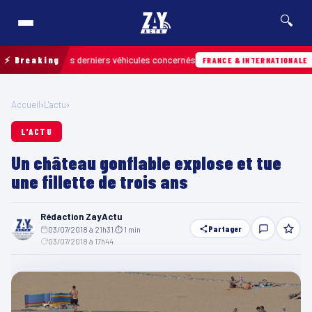
🔍
etrouver les derniers véhicules concernés
⚡ Breaking
07/0
FRANCE & INTERNATIONALE
Accueil
›
L'actu
›
L'ACTU
Un château gonflable explose et tue
une fillette de trois ans
Rédaction ZayActu
Partager
03/07/2018 à 21h31
·
⏱ 1 min
·
03/07/2018 à 17h44