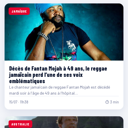
JAMAÏQUE
Décès de Fantan Mojah à 49 ans, le reggae
jamaïcain perd l’une de ses voix
emblématiques
Le chanteur jamaïcain de reggae Fantan Mojah est décédé
mardi soir à l'âge de 49 ans à l'hôpital…
15/07 · 11h38
⏱ 3 min
AUSTRALIE