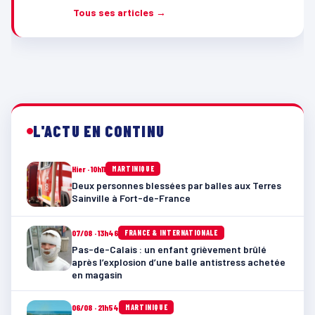
Tous ses articles →
L'ACTU EN CONTINU
Hier · 10h11
MARTINIQUE
Deux personnes blessées par balles aux Terres
Sainville à Fort-de-France
07/08 · 13h46
FRANCE & INTERNATIONALE
Pas-de-Calais : un enfant grièvement brûlé
après l’explosion d’une balle antistress achetée
en magasin
06/08 · 21h54
MARTINIQUE