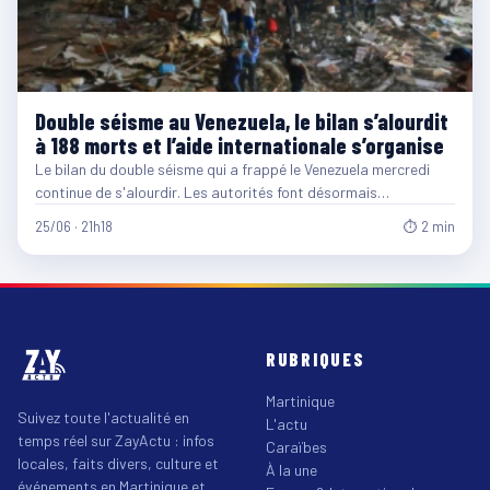
Double séisme au Venezuela, le bilan s’alourdit
à 188 morts et l’aide internationale s’organise
Le bilan du double séisme qui a frappé le Venezuela mercredi
continue de s'alourdir. Les autorités font désormais…
25/06 · 21h18
⏱ 2 min
RUBRIQUES
Martinique
Suivez toute l'actualité en
L'actu
temps réel sur ZayActu : infos
Caraïbes
locales, faits divers, culture et
À la une
événements en Martinique et