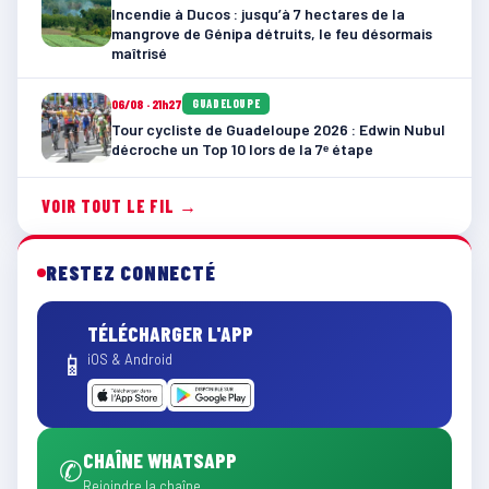
Incendie à Ducos : jusqu’à 7 hectares de la
mangrove de Génipa détruits, le feu désormais
maîtrisé
06/08 · 21h27
GUADELOUPE
Tour cycliste de Guadeloupe 2026 : Edwin Nubul
décroche un Top 10 lors de la 7ᵉ étape
VOIR TOUT LE FIL →
RESTEZ CONNECTÉ
TÉLÉCHARGER L'APP
📱
iOS & Android
CHAÎNE WHATSAPP
✆
Rejoindre la chaîne