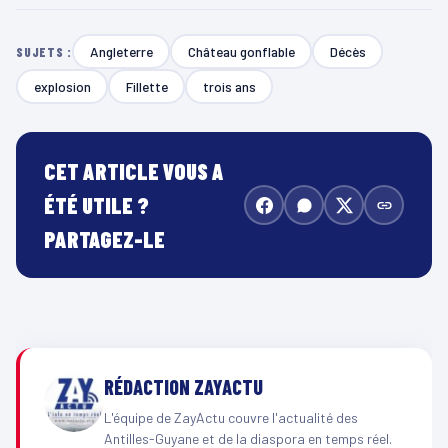
Angleterre
Château gonflable
Décès
SUJETS :
explosion
Fillette
trois ans
CET ARTICLE VOUS A
ÉTÉ UTILE ?
PARTAGEZ-LE
RÉDACTION ZAYACTU
L'équipe de ZayActu couvre l'actualité des
Antilles-Guyane et de la diaspora en temps réel.