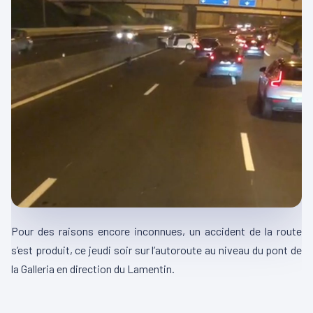
Pour des raisons encore inconnues, un accident de la route
s’est produit, ce jeudi soir sur l’autoroute au niveau du pont de
la Galleria en direction du Lamentin.
00:00
00:17
L