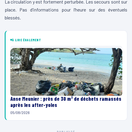
La circulation y est fortement perturbée. Les secours sont sur
e
place. Pas d’informations pour l’heure sur des éventuels
c
blessés.
t
e
u
À LIRE ÉGALEMENT
r
v
i
d
é
o
Anse Meunier : près de 30 m³ de déchets ramassés
après les after-yoles
05/08/2026
PUBLICITÉ