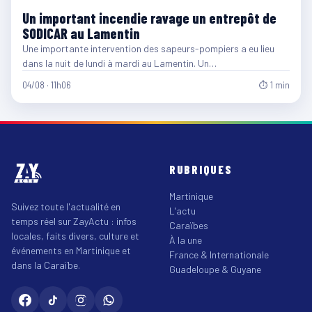
Un important incendie ravage un entrepôt de
SODICAR au Lamentin
Une importante intervention des sapeurs-pompiers a eu lieu
dans la nuit de lundi à mardi au Lamentin. Un…
04/08 · 11h06
⏱ 1 min
RUBRIQUES
Martinique
Suivez toute l'actualité en
L'actu
temps réel sur ZayActu : infos
Caraïbes
locales, faits divers, culture et
À la une
événements en Martinique et
France & Internationale
dans la Caraïbe.
Guadeloupe & Guyane