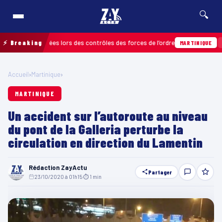
🔍
ctions relevées lors des contrôles des forces de l’ordre
⚡ Breaking
04/08
MARTINIQUE
Accueil
›
Martinique
›
MARTINIQUE
Un accident sur l’autoroute au niveau
du pont de la Galleria perturbe la
circulation en direction du Lamentin
Rédaction ZayActu
Partager
23/10/2020 à 01h15
·
⏱ 1 min