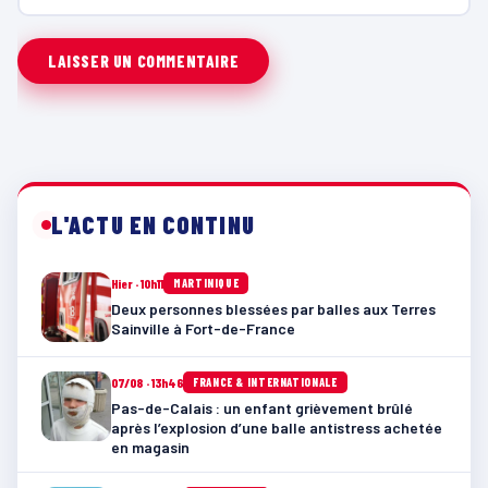
L'ACTU EN CONTINU
Hier · 10h11
MARTINIQUE
Deux personnes blessées par balles aux Terres
Sainville à Fort-de-France
07/08 · 13h46
FRANCE & INTERNATIONALE
Pas-de-Calais : un enfant grièvement brûlé
après l’explosion d’une balle antistress achetée
en magasin