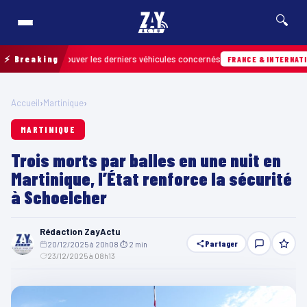
🔍
our retrouver les derniers véhicules concernés
⚡ Breaking
FRANCE & INTERNATIONALE
Accueil
›
Martinique
›
MARTINIQUE
Trois morts par balles en une nuit en
Martinique, l’État renforce la sécurité
à Schoelcher
Rédaction ZayActu
Partager
20/12/2025 à 20h08
·
⏱ 2 min
·
23/12/2025 à 08h13