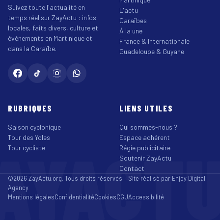
Suivez toute l'actualité en
L'actu
temps réel sur ZayActu : infos
Caraïbes
locales, faits divers, culture et
À la une
événements en Martinique et
France & Internationale
dans la Caraïbe.
Guadeloupe & Guyane
RUBRIQUES
LIENS UTILES
Saison cyclonique
Qui sommes-nous ?
Tour des Yoles
Espace adhérent
AYACT
Tour cycliste
Régie publicitaire
Soutenir ZayActu
Contact
©2026 ZayActu.org. Tous droits réservés. · Site réalisé par
Enjoy Digital
Agency
Mentions légales
Confidentialité
Cookies
CGU
Accessibilité