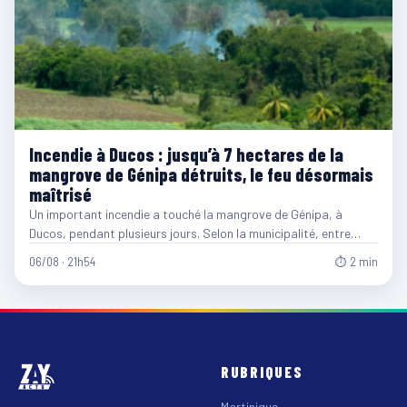
Incendie à Ducos : jusqu’à 7 hectares de la
mangrove de Génipa détruits, le feu désormais
maîtrisé
Un important incendie a touché la mangrove de Génipa, à
Ducos, pendant plusieurs jours. Selon la municipalité, entre…
06/08 · 21h54
⏱ 2 min
RUBRIQUES
Martinique