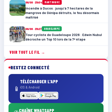
06/08 · 21h54
MARTINIQUE
Incendie à Ducos : jusqu’à 7 hectares de la
mangrove de Génipa détruits, le feu désormais
maîtrisé
06/08 · 21h27
GUADELOUPE
Tour cycliste de Guadeloupe 2026 : Edwin Nubul
décroche un Top 10 lors de la 7ᵉ étape
VOIR TOUT LE FIL →
RESTEZ CONNECTÉ
TÉLÉCHARGER L'APP
📱
iOS & Android
CHAÎNE WHATSAPP