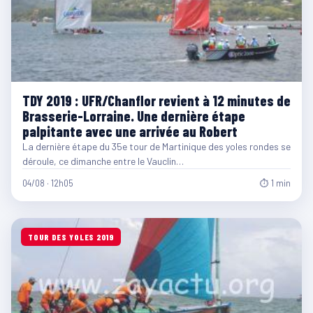
TDY 2019 : UFR/Chanflor revient à 12 minutes de
Brasserie-Lorraine. Une dernière étape
palpitante avec une arrivée au Robert
La dernière étape du 35e tour de Martinique des yoles rondes se
déroule, ce dimanche entre le Vauclin…
04/08 · 12h05
⏱ 1 min
TOUR DES YOLES 2019