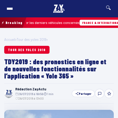
🔍
r retrouver les derniers véhicules concernés
⚡ Breaking
FRANCE & INTERNATIONALE
Accueil
›
Tour des yoles 2019
›
TOUR DES YOLES 2019
TDY2019 : des pronostics en ligne et
de nouvelles fonctionnalités sur
l’application « Yole 365 »
Rédaction ZayActu
Partager
26/07/2019 à 16h56
·
⏱ 1 min
·
26/07/2019 à 13h00