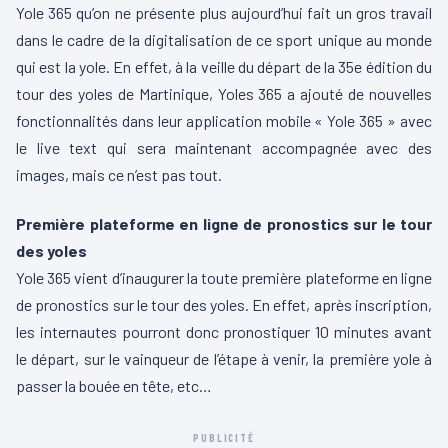
Yole 365 qu’on ne présente plus aujourd’hui fait un gros travail
dans le cadre de la digitalisation de ce sport unique au monde
qui est la yole. En effet, à la veille du départ de la 35e édition du
tour des yoles de Martinique, Yoles 365 a ajouté de nouvelles
fonctionnalités dans leur application mobile « Yole 365 » avec
le live text qui sera maintenant accompagnée avec des
images, mais ce n’est pas tout.
Première plateforme en ligne de pronostics sur le tour
des yoles
Yole 365 vient d’inaugurer la toute première plateforme en ligne
de pronostics sur le tour des yoles. En effet, après inscription,
les internautes pourront donc pronostiquer 10 minutes avant
le départ, sur le vainqueur de l’étape à venir, la première yole à
passer la bouée en tête, etc…
PUBLICITÉ