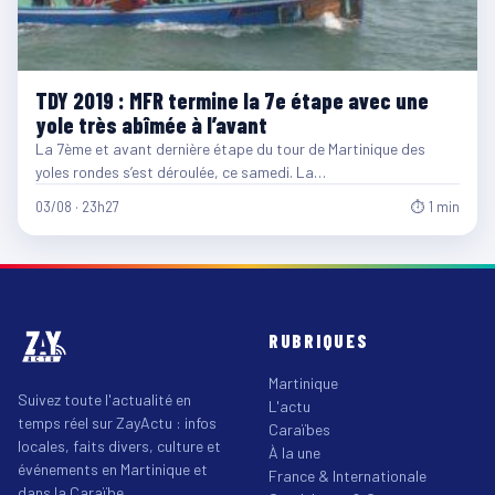
TDY 2019 : MFR termine la 7e étape avec une
yole très abîmée à l’avant
La 7ème et avant dernière étape du tour de Martinique des
yoles rondes s’est déroulée, ce samedi. La…
03/08 · 23h27
⏱ 1 min
RUBRIQUES
Martinique
Suivez toute l'actualité en
L'actu
temps réel sur ZayActu : infos
Caraïbes
locales, faits divers, culture et
À la une
événements en Martinique et
France & Internationale
dans la Caraïbe.