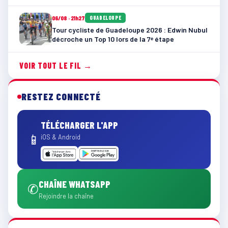
06/08 · 21h27
GUADELOUPE
Tour cycliste de Guadeloupe 2026 : Edwin Nubul
décroche un Top 10 lors de la 7ᵉ étape
VOIR TOUT LE FIL →
RESTEZ CONNECTÉ
TÉLÉCHARGER L'APP
📱
iOS & Android
CHAÎNE WHATSAPP
✆
Rejoindre la chaîne