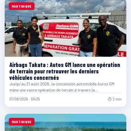
MARTINIQUE
Airbags Takata : Autos GM lance une opération
de terrain pour retrouver les derniers
véhicules concernés
Jusqu'au 31 août 2026, la concession automobile Autos GM
mène une vaste opération de terrain à travers la…
07/08/2026 · 10h35
⏱ 2 min
MARTINIQUE