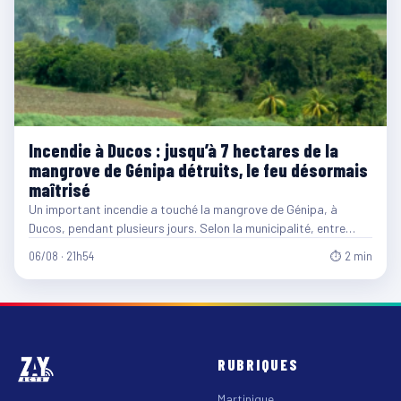
Incendie à Ducos : jusqu’à 7 hectares de la
mangrove de Génipa détruits, le feu désormais
maîtrisé
Un important incendie a touché la mangrove de Génipa, à
Ducos, pendant plusieurs jours. Selon la municipalité, entre…
06/08 · 21h54
⏱ 2 min
RUBRIQUES
Martinique