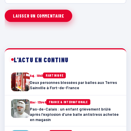
L'ACTU EN CONTINU
Auj. · 10h11
MARTINIQUE
Deux personnes blessées par balles aux Terres
Sainville à Fort-de-France
Hier · 13h46
FRANCE & INTERNATIONALE
Pas-de-Calais : un enfant grièvement brûlé
après l’explosion d’une balle antistress achetée
en magasin