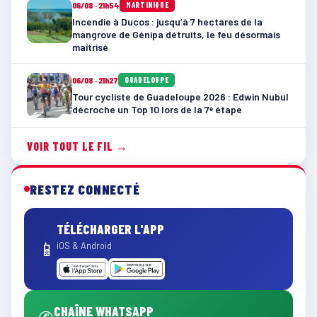
06/08 · 21h54
MARTINIQUE
Incendie à Ducos : jusqu’à 7 hectares de la
mangrove de Génipa détruits, le feu désormais
maîtrisé
06/08 · 21h27
GUADELOUPE
Tour cycliste de Guadeloupe 2026 : Edwin Nubul
décroche un Top 10 lors de la 7ᵉ étape
VOIR TOUT LE FIL →
RESTEZ CONNECTÉ
TÉLÉCHARGER L'APP
📱
iOS & Android
CHAÎNE WHATSAPP