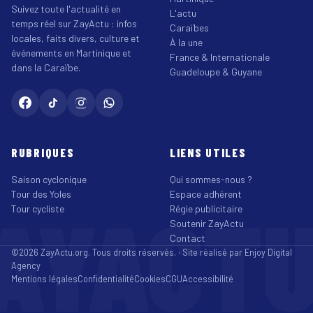
Suivez toute l'actualité en
L'actu
temps réel sur ZayActu : infos
Caraïbes
locales, faits divers, culture et
À la une
événements en Martinique et
France & Internationale
dans la Caraïbe.
Guadeloupe & Guyane
RUBRIQUES
LIENS UTILES
Saison cyclonique
Qui sommes-nous ?
Tour des Yoles
Espace adhérent
AYACT
Tour cycliste
Régie publicitaire
Soutenir ZayActu
Contact
©2026 ZayActu.org. Tous droits réservés. · Site réalisé par
Enjoy Digital
Agency
Mentions légales
Confidentialité
Cookies
CGU
Accessibilité