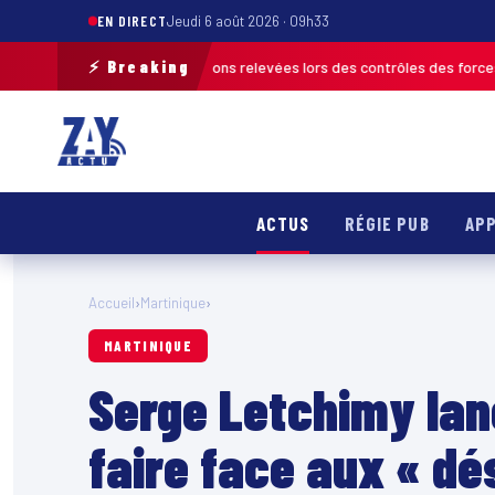
EN DIRECT
Jeudi 6 août 2026 · 09h33
⚡ Breaking
: plus de 120 infractions relevées lors des contrôles des forces de l’ordr
ACTUS
RÉGIE PUB
APP
Accueil
›
Martinique
›
MARTINIQUE
Serge Letchimy lanc
faire face aux « dé