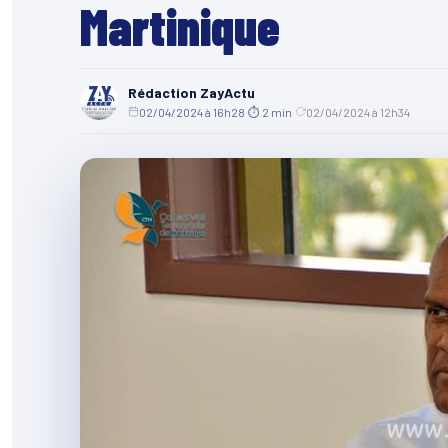
Martinique
Rédaction ZayActu
02/04/2024 à 16h28
·
⏱ 2 min
·
02/04/2024 à 12h34