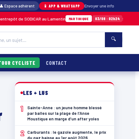
👤 Espace adhérent
📱 APP & WHATSAPP
Envoyer une info
 de SODICAR au Lamentin
Sainte-Anne : un j
03/08 · 02h24
MARTINIQUE
🔍
TOUR CYCLISTE
CONTACT
LES + LUS
1
Sainte-Anne : un jeune homme blessé
r
par balles sur la plage de l’Anse
Moustique en marge d’un after yoles
2
Carburants : le gazole augmente, le prix
du gaz baisse au 1er août 2026