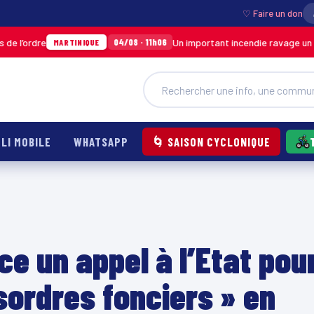
♡ Faire un don
e
Un important incendie ravage un entrepôt
04/08 · 11h06
MARTINIQUE
LI MOBILE
WHATSAPP
🌀 SAISON CYCLONIQUE
e un appel à l’Etat pou
sordres fonciers » en