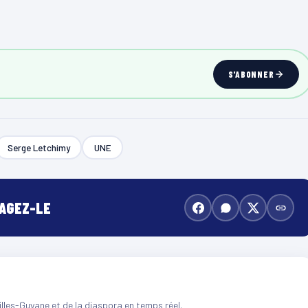
S'ABONNER
Serge Letchimy
UNE
TAGEZ-LE
illes-Guyane et de la diaspora en temps réel.