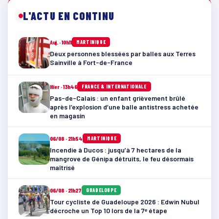
L'ACTU EN CONTINU
Auj. · 10h11
MARTINIQUE
Deux personnes blessées par balles aux Terres
Sainville à Fort-de-France
Hier · 13h46
FRANCE & INTERNATIONALE
Pas-de-Calais : un enfant grièvement brûlé
après l’explosion d’une balle antistress achetée
en magasin
06/08 · 21h54
MARTINIQUE
Incendie à Ducos : jusqu’à 7 hectares de la
mangrove de Génipa détruits, le feu désormais
maîtrisé
06/08 · 21h27
GUADELOUPE
Tour cycliste de Guadeloupe 2026 : Edwin Nubul
décroche un Top 10 lors de la 7ᵉ étape