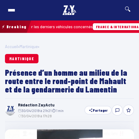
🔍
r retrouver les derniers véhicules concernés
⚡ Breaking
FRANCE & INTERNATIONALE
Accueil
›
Martinique
›
MARTINIQUE
Présence d’un homme au milieu de la
route entre le rond-point de Mahault
et de la gendarmerie du Lamentin
Rédaction ZayActu
Partager
30/04/2019 à 21h21
·
⏱ 1 min
·
30/04/2019 à 17h28