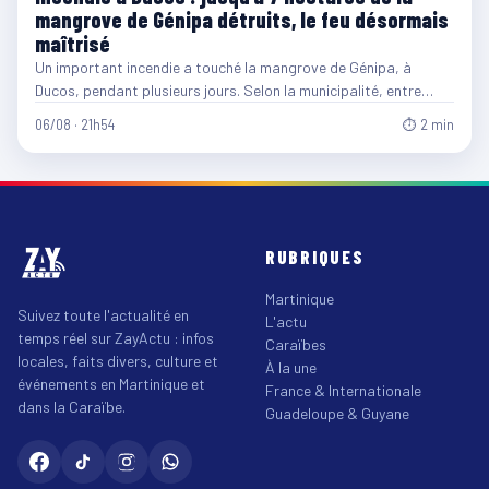
mangrove de Génipa détruits, le feu désormais
maîtrisé
Un important incendie a touché la mangrove de Génipa, à
Ducos, pendant plusieurs jours. Selon la municipalité, entre…
06/08 · 21h54
⏱ 2 min
RUBRIQUES
Martinique
Suivez toute l'actualité en
L'actu
temps réel sur ZayActu : infos
Caraïbes
locales, faits divers, culture et
À la une
événements en Martinique et
France & Internationale
dans la Caraïbe.
Guadeloupe & Guyane